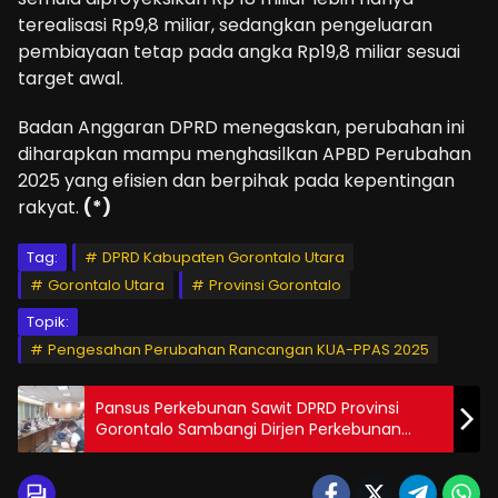
terealisasi Rp9,8 miliar, sedangkan pengeluaran
pembiayaan tetap pada angka Rp19,8 miliar sesuai
target awal.
Badan Anggaran DPRD menegaskan, perubahan ini
diharapkan mampu menghasilkan APBD Perubahan
2025 yang efisien dan berpihak pada kepentingan
rakyat.
(*)
Tag:
DPRD Kabupaten Gorontalo Utara
Gorontalo Utara
Provinsi Gorontalo
Topik:
Pengesahan Perubahan Rancangan KUA-PPAS 2025
Pansus Perkebunan Sawit DPRD Provinsi
Gorontalo Sambangi Dirjen Perkebunan
Kementan RI