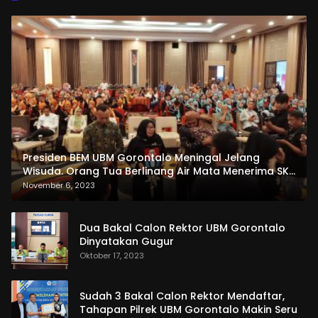
Presiden BEM UBM Gorontalo Meningal Jelang
Wisuda. Orang Tua Berlinang Air Mata Menerima SKL
dan Pemasangan Salempang
November 6, 2023
Dua Bakal Calon Rektor UBM Gorontalo
Dinyatakan Gugur
Oktober 17, 2023
Sudah 3 Bakal Calon Rektor Mendaftar,
Tahapan Pilrek UBM Gorontalo Makin Seru