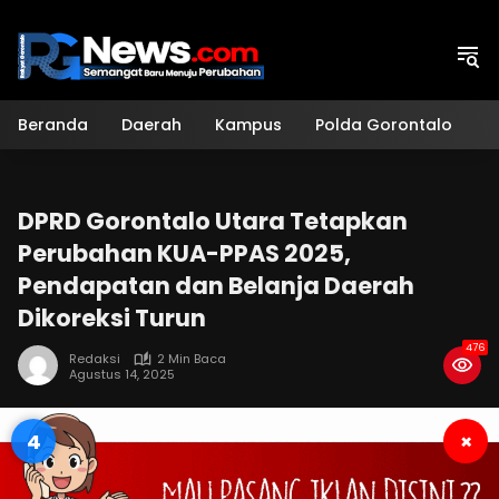
Langsung
ke
konten
Beranda
Daerah
Kampus
Polda Gorontalo
H
DPRD Gorontalo Utara Tetapkan
Perubahan KUA-PPAS 2025,
Pendapatan dan Belanja Daerah
Dikoreksi Turun
476
Redaksi
2 Min Baca
Agustus 14, 2025
3
×