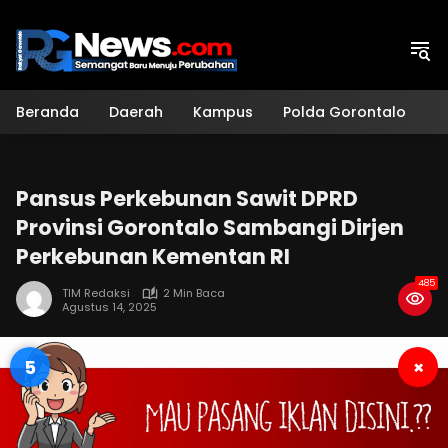
Langsung
ke
konten
Beranda
Daerah
Kampus
Polda Gorontalo
H
Pansus Perkebunan Sawit DPRD
Provinsi Gorontalo Sambangi Dirjen
Perkebunan Kementan RI
485
TIM Redaksi
2 Min Baca
Agustus 14, 2025
4
×