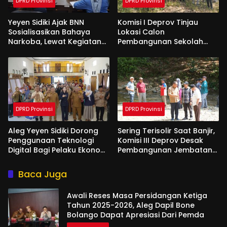
DPRD Provinsi
DPRD Provinsi
Yeyen Sidiki Ajak BNN
Komisi I Deprov Tinjau
Sosialisasikan Bahaya
Lokasi Calon
Narkoba, Lewat Kegiatan
Pembangunan Sekolah
Reses Aleg
Garuda di Gorut
DPRD Provinsi
DPRD Provinsi
Aleg Yeyen Sidiki Dorong
Sering Terisolir Saat Banjir,
Penggunaan Teknologi
Komisi III Deprov Desak
Digital Bagi Pelaku Ekonomi
Pembangunan Jembatan
Di Bone Bolango
Gantung di Desa Modelidu
Baca Juga
Awali Reses Masa Persidangan Ketiga
Tahun 2025-2026, Aleg Dapil Bone
Bolango Dapat Apresiasi Dari Pemda