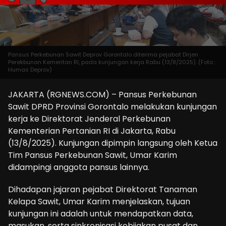
Pansus Perkebunan Sawit Deprov Gorontalo diterima pejabat Dirjen
Perekbunan Kementan RI, pada kunjungan kerja Rabu (13/8/2025). (Foto :
Humas Deprov)
JAKARTA (RGNEWS.COM) – Pansus Perkebunan
Sawit DPRD Provinsi Gorontalo melakukan kunjungan
kerja ke Direktorat Jenderal Perkebunan
Kementerian Pertanian RI di Jakarta, Rabu
(13/8/2025). Kunjungan dipimpin langsung oleh Ketua
Tim Pansus Perkebunan Sawit, Umar Karim
didampingi anggota pansus lainnya.
Dihadapan jajaran pejabat Direktorat Tanaman
Kelapa Sawit, Umar Karim menjelaskan, tujuan
kunjungan ini adalah untuk mendapatkan data,
masukan, serta sinkronisasi kebijakan pusat dan