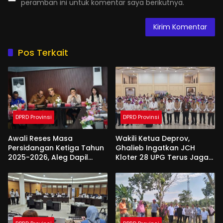
peramban ini untuk komentar saya berikutnya.
Pos Terkait
DPRD Provinsi
DPRD Provinsi
Awali Reses Masa
Wakili Ketua Deprov,
Persidangan Ketiga Tahun
Ghalieb Ingatkan JCH
2025-2026, Aleg Dapil
Kloter 28 UPG Terus Jaga
Bone Bolango Dapat
Kekompakan Saat Di
Apresiasi Dari Pemda
Tanah Suci