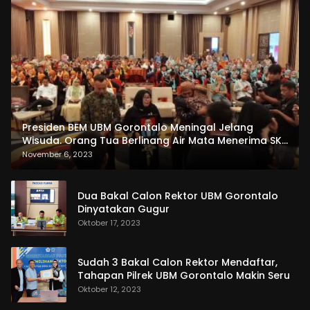
Presiden BEM UBM Gorontalo Meningal Jelang
Wisuda. Orang Tua Berlinang Air Mata Menerima SKL
dan Pemasangan Salempang
November 6, 2023
Dua Bakal Calon Rektor UBM Gorontalo
Dinyatakan Gugur
Oktober 17, 2023
Sudah 3 Bakal Calon Rektor Mendaftar,
Tahapan Pilrek UBM Gorontalo Makin Seru
Oktober 12, 2023