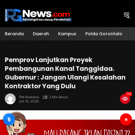
Langsung
ke
konten
Beranda
Daerah
Kampus
Polda Gorontalo
H
Pemprov Lanjutkan Proyek
Pembangunan Kanal Tanggidaa.
Gubernur : Jangan Ulangi Kesalahan
Kontraktor Yang Dulu
719
TIM Redaksi
2 Min Baca
Juli 15, 2025
4
×