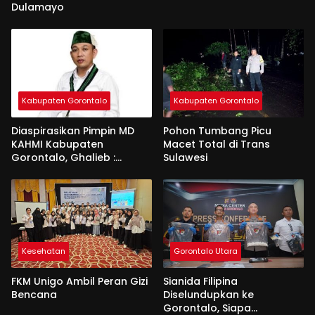
Dulamayo
Kabupaten Gorontalo
Kabupaten Gorontalo
Diaspirasikan Pimpin MD
Pohon Tumbang Picu
KAHMI Kabupaten
Macet Total di Trans
Gorontalo, Ghalieb :
Sulawesi
Banyak Senior Lebih Layak
Kesehatan
Gorontalo Utara
FKM Unigo Ambil Peran Gizi
Sianida Filipina
Bencana
Diselundupkan ke
Gorontalo, Siapa