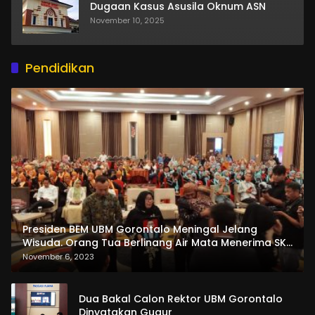
Dugaan Kasus Asusila Oknum ASN
November 10, 2025
Pendidikan
Presiden BEM UBM Gorontalo Meningal Jelang
Wisuda. Orang Tua Berlinang Air Mata Menerima SKL
dan Pemasangan Salempang
November 6, 2023
Dua Bakal Calon Rektor UBM Gorontalo
Dinyatakan Gugur