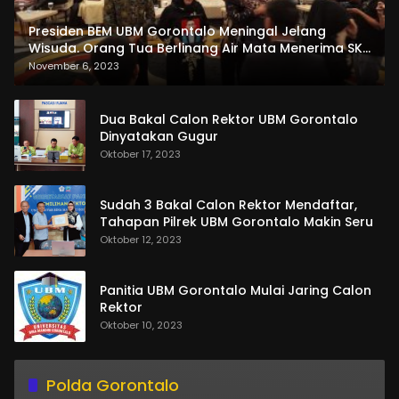
Presiden BEM UBM Gorontalo Meningal Jelang
Wisuda. Orang Tua Berlinang Air Mata Menerima SKL
dan Pemasangan Salempang
November 6, 2023
Dua Bakal Calon Rektor UBM Gorontalo
Dinyatakan Gugur
Oktober 17, 2023
Sudah 3 Bakal Calon Rektor Mendaftar,
Tahapan Pilrek UBM Gorontalo Makin Seru
Oktober 12, 2023
Panitia UBM Gorontalo Mulai Jaring Calon
Rektor
Oktober 10, 2023
Polda Gorontalo