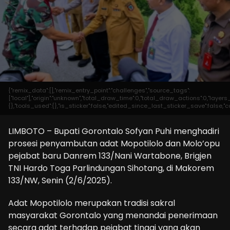
{"remix_data":[],"remix_entry_point":"challenges","source_tags":
["local"],"origin":"unknown","total_draw_time":0,"total_draw_actions":0,"laye
{},"tools_used":{},"is_sticker":false,"edited_since_last_sticker_save":false,"c
LIMBOTO – Bupati Gorontalo Sofyan Puhi menghadiri
prosesi penyambutan adat Mopotilolo dan Molo’opu
pejabat baru Danrem 133/Nani Wartabone, Brigjen
TNI Hardo Toga Parlindungan Sihotang, di Makorem
133/NW, Senin (2/6/2025).
Adat Mopotilolo merupakan tradisi sakral
masyarakat Gorontalo yang menandai penerimaan
secara adat terhadap pejabat tinggi yang akan