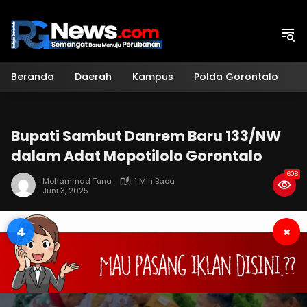
Langsung
ke
konten
Beranda
Daerah
Kampus
Polda Gorontalo
H
Bupati Sambut Danrem Baru 133/NW
dalam Adat Mopotilolo Gorontalo
608
Mohammad Tuna
1 Min Baca
Juni 3, 2025
4
×