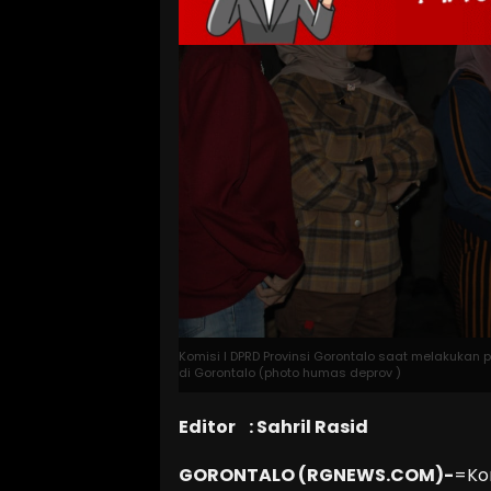
Komisi I DPRD Provinsi Gorontalo saat melakukan
di Gorontalo (photo humas deprov )
Editor : Sahril Rasid
GORONTALO (RGNEWS.COM)-
=Kom