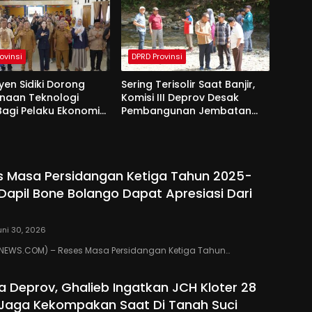
ovinsi
DPRD Provinsi
yen Sidiki Dorong
Sering Terisolir Saat Banjir,
naan Teknologi
Komisi III Deprov Desak
 Bagi Pelaku Ekonomi
Pembangunan Jembatan
e Bolango
Gantung di Desa Modelidu
s Masa Persidangan Ketiga Tahun 2025-
 Dapil Bone Bolango Dapat Apresiasi Dari
uni 30, 2026
EWS.COM) – Reses Masa Persidangan Ketiga Tahun…
ua Deprov, Ghalieb Ingatkan JCH Kloter 28
Jaga Kekompakan Saat Di Tanah Suci