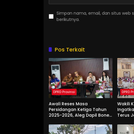
Simpan nama, email, dan situs web 
berikutnya.
Pos Terkait
DPRD Provinsi
DPRD Pr
Awali Reses Masa
Wakili 
Persidangan Ketiga Tahun
Ingatka
2025-2026, Aleg Dapil Bone
Terus 
Bolango Dapat Apresiasi
Saat Di
Dari Pemda