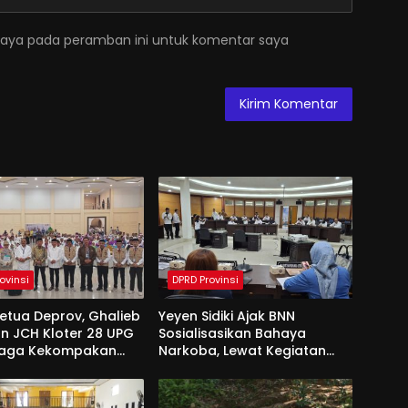
saya pada peramban ini untuk komentar saya
ovinsi
DPRD Provinsi
Ketua Deprov, Ghalieb
Yeyen Sidiki Ajak BNN
n JCH Kloter 28 UPG
Sosialisasikan Bahaya
Jaga Kekompakan
Narkoba, Lewat Kegiatan
 Tanah Suci
Reses Aleg