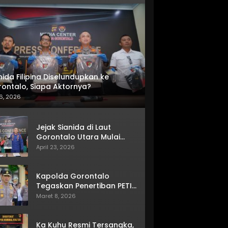
nida Filipina Diselundupkan ke
ontalo, Siapa Aktornya?
6, 2026
Jejak Sianida di Laut
Gorontalo Utara Mulai
Terkuak
April 23, 2026
Kapolda Gorontalo
Tegaskan Penertiban PETI
Terus Berjalan
Maret 8, 2026
Ka Kuhu Resmi Tersangka,