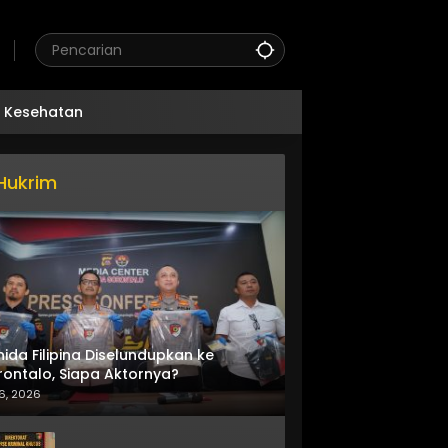
Kesehatan
Hukrim
nida Filipina Diselundupkan ke
ontalo, Siapa Aktornya?
6, 2026