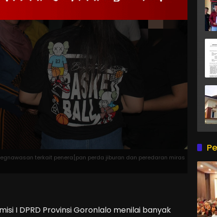
Pe
 pegnawasan terkait penera[pan perda jiburan dan peredaran miras
isi I DPRD Provinsi Goronlalo menilai banyak