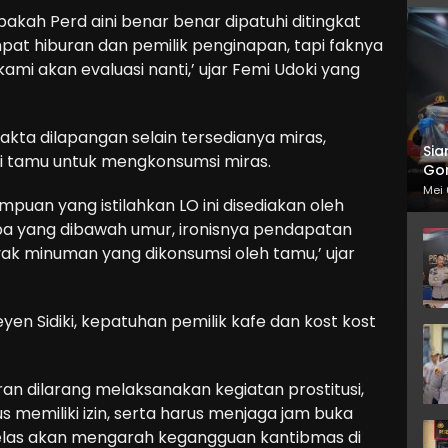
apakah Perd aini benar benar dipatuhi ditingkat
mpat hiburan dan pemilik penginapan, tapi faknya
kami akan evaluasi nanti,’ ujar Femi Udoki yang
akta dilapangan selain tersedianya miras,
Sia
 tamu untuk mengkonsumsi miras.
Gor
Mei 
puan yang istilahkan LO ini disediakan oleh
a yang dibawah umur, ironisnya pendapatan
nyak minuman yang dikonsumsi oleh tamu,’ ujar
yen Sidiki, kepatuhan pemilik kafe dan kost kost
ran dilarang melaksanakan kegiatan prostitusi,
 memiliki izin, serta harus menjaga jam buka
ka jelas akan mengarah kegangguan kantibmas di