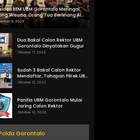
siden BEM UBM Gorontalo Meningal
ang Wisuda. Orang Tua Berlinang Air
ta Menerima SKL dan Pemasangan
ember 6, 2023
lempang
Dua Bakal Calon Rektor UBM
Gorontalo Dinyatakan Gugur
Oktober 17, 2023
Sudah 3 Bakal Calon Rektor
Mendaftar, Tahapan Pilrek UBM
Gorontalo Makin Seru
Oktober 12, 2023
Panitia UBM Gorontalo Mulai
Jaring Calon Rektor
Oktober 10, 2023
Polda Gorontalo