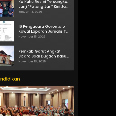
Ka Kuhu Resmi Tersangka,
Janji “Potong Jari” Kini Jadi
Bumerang
Januari 13, 2026
16 Pengacara Gorontalo
Kawal Laporan Jurnalis TV
One
November 15, 2025
Pemkab Gorut Angkat
Bicara Soal Dugaan Kasus
Asusila Oknum ASN
November 10, 2025
ndidikan