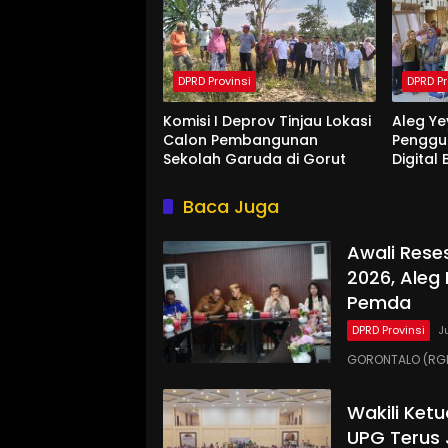
DPRD Provinsi
DPRD Pr
Komisi I Deprov Tinjau Lokasi
Aleg Ye
Calon Pembangunan
Penggu
Sekolah Garuda di Gorut
Digital
Di Bon
Baca Juga
Awali Rese
2026, Aleg
Pemda
DPRD Provinsi
J
GORONTALO (RGN
Wakili Ket
UPG Terus 