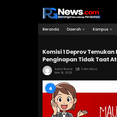
Langsung
ke
konten
Beranda
Daerah
Kampus
Komisi 1 Deprov Temukan
Penginapan Tidak Taat A
Sahril Rasid
3 Min Baca
Mei 18, 2025
3