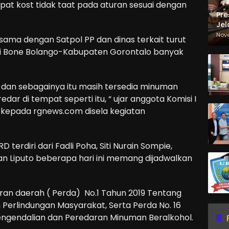
mpat kost tidak taat pada aturan sesuai dengan
Pre
Jel
Ma
Nov
rsama dengan Satpol PP dan dinas terkait turut
Sa
ti Bone Bolango-Kabupaten Gorontalo banyak
e dan sebagainya itu masih tersedia minuman
dar di tempat seperti itu, “ ujar anggota Komisi I
 kepada rgnews.com disela kegiatan
terdiri dari Fadli Poha, Siti Nurain Sompie,
han Liputo beberapa hari ini memang dijadwalkan
ran daerah ( Perda) No.1 Tahun 2019 Tentang
erlindungan Masyarakat, Serta Perda No. 16
ngendalian dan Peredaran Minuman Beralkohol.