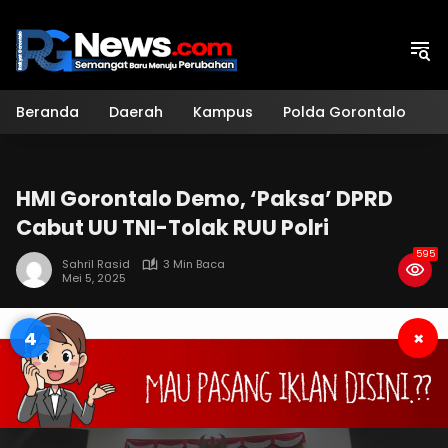
Langsung
ke
konten
Beranda
Daerah
Kampus
Polda Gorontalo
H
HMI Gorontalo Demo, ‘Paksa’ DPRD
Cabut UU TNI-Tolak RUU Polri
595
Sahril Rasid
3 Min Baca
Mei 5, 2025
3
×