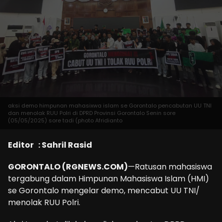
aksi demo himpunan mahasixwa islam se Gorontalo pencabutan UU TNI
dan menolak RUU Polri di DPRD Provinsi Gorontalo Senin sore
(05/05/2025) sore tadi (photo Afridianto
Editor : Sahril Rasid
GORONTALO (RGNEWS.COM)
—Ratusan mahasiswa
tergabung dalam Himpunan Mahasiswa Islam (HMI)
se Gorontalo mengelar demo, mencabut UU TNI/
menolak RUU Polri.