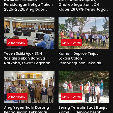
Persidangan Ketiga Tahun
Ghalieb Ingatkan JCH
2025-2026, Aleg Dapil
Kloter 28 UPG Terus Jaga
Bone Bolango Dapat
Kekompakan Saat Di
Apresiasi Dari Pemda
Tanah Suci
DPRD Provinsi
DPRD Provinsi
Yeyen Sidiki Ajak BNN
Komisi I Deprov Tinjau
Sosialisasikan Bahaya
Lokasi Calon
Narkoba, Lewat Kegiatan
Pembangunan Sekolah
Reses Aleg
Garuda di Gorut
DPRD Provinsi
DPRD Provinsi
Aleg Yeyen Sidiki Dorong
Sering Terisolir Saat Banjir,
Penggunaan Teknologi
Komisi III Deprov Desak