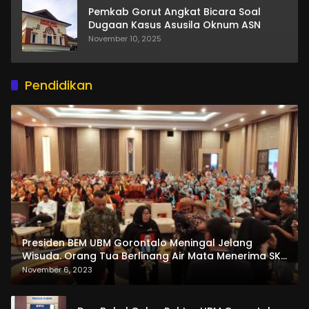
Pemkab Gorut Angkat Bicara Soal
Dugaan Kasus Asusila Oknum ASN
November 10, 2025
Pendidikan
Presiden BEM UBM Gorontalo Meningal Jelang
Wisuda. Orang Tua Berlinang Air Mata Menerima SKL
dan Pemasangan Salempang
November 6, 2023