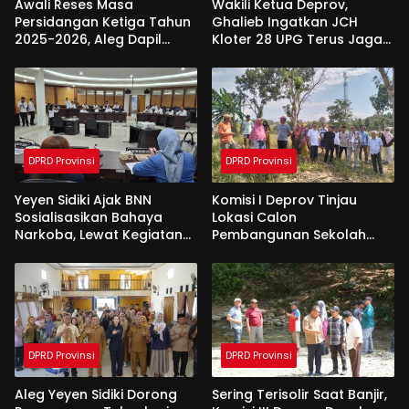
Awali Reses Masa
Wakili Ketua Deprov,
Persidangan Ketiga Tahun
Ghalieb Ingatkan JCH
2025-2026, Aleg Dapil
Kloter 28 UPG Terus Jaga
Bone Bolango Dapat
Kekompakan Saat Di
Apresiasi Dari Pemda
Tanah Suci
DPRD Provinsi
DPRD Provinsi
Yeyen Sidiki Ajak BNN
Komisi I Deprov Tinjau
Sosialisasikan Bahaya
Lokasi Calon
Narkoba, Lewat Kegiatan
Pembangunan Sekolah
Reses Aleg
Garuda di Gorut
DPRD Provinsi
DPRD Provinsi
Aleg Yeyen Sidiki Dorong
Sering Terisolir Saat Banjir,