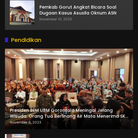
Pemkab Gorut Angkat Bicara Soal
Dugaan Kasus Asusila Oknum ASN
November 10, 2025
Pendidikan
Presiden BEM UBM Gorontalo Meningal Jelang
Wisuda. Orang Tua Berlinang Air Mata Menerima SKL
dan Pemasangan Salempang
November 6, 2023