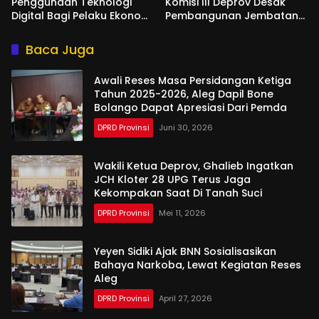
Penggunaan Teknologi
Komisi III Deprov Desak
Digital Bagi Pelaku Ekonomi
Pembangunan Jembatan
Di Bone Bolango
Gantung di Desa Modelidu
Baca Juga
Awali Reses Masa Persidangan Ketiga
Tahun 2025-2026, Aleg Dapil Bone
Bolango Dapat Apresiasi Dari Pemda
DPRD Provinsi
Juni 30, 2026
Wakili Ketua Deprov, Ghalieb Ingatkan
JCH Kloter 28 UPG Terus Jaga
Kekompakan Saat Di Tanah Suci
DPRD Provinsi
Mei 11, 2026
Yeyen Sidiki Ajak BNN Sosialisasikan
Bahaya Narkoba, Lewat Kegiatan Reses
Aleg
DPRD Provinsi
April 27, 2026