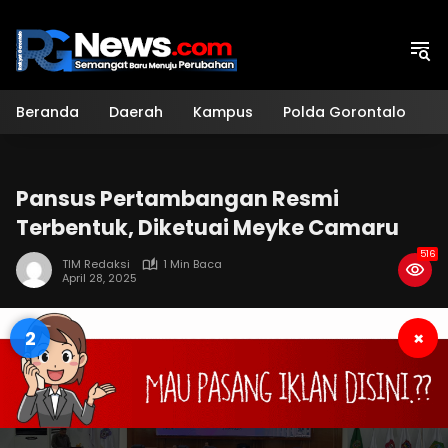
Langsung
ke
konten
Beranda
Daerah
Kampus
Polda Gorontalo
H
Pansus Pertambangan Resmi
Terbentuk, Diketuai Meyke Camaru
516
TIM Redaksi
1 Min Baca
April 28, 2025
2
×