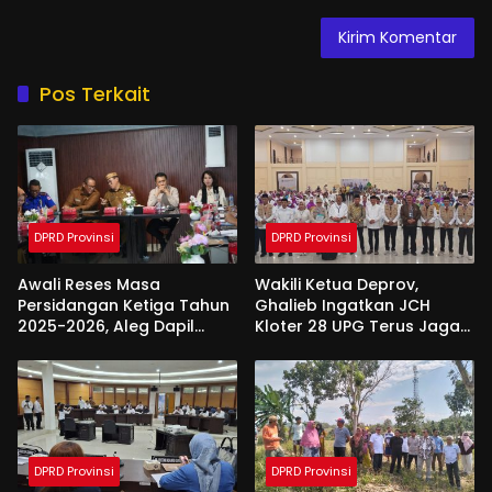
Pos Terkait
DPRD Provinsi
DPRD Provinsi
Awali Reses Masa
Wakili Ketua Deprov,
Persidangan Ketiga Tahun
Ghalieb Ingatkan JCH
2025-2026, Aleg Dapil
Kloter 28 UPG Terus Jaga
Bone Bolango Dapat
Kekompakan Saat Di
Apresiasi Dari Pemda
Tanah Suci
DPRD Provinsi
DPRD Provinsi