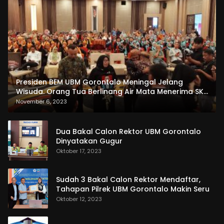
Presiden BEM UBM Gorontalo Meningal Jelang
Wisuda. Orang Tua Berlinang Air Mata Menerima SKL
dan Pemasangan Salempang
November 6, 2023
Dua Bakal Calon Rektor UBM Gorontalo
Dinyatakan Gugur
Oktober 17, 2023
Sudah 3 Bakal Calon Rektor Mendaftar,
Tahapan Pilrek UBM Gorontalo Makin Seru
Oktober 12, 2023