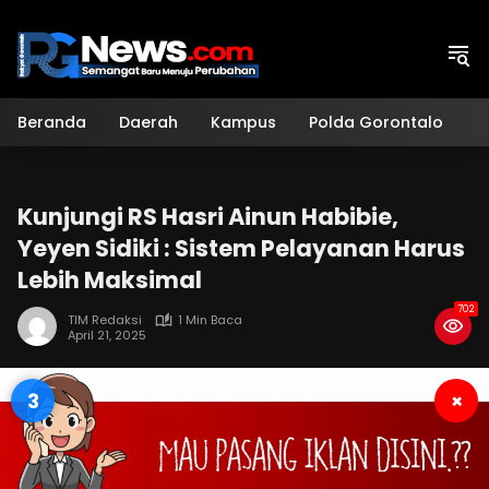
Langsung
ke
konten
Beranda
Daerah
Kampus
Polda Gorontalo
H
Kunjungi RS Hasri Ainun Habibie,
Yeyen Sidiki : Sistem Pelayanan Harus
Lebih Maksimal
702
TIM Redaksi
1 Min Baca
April 21, 2025
2
×