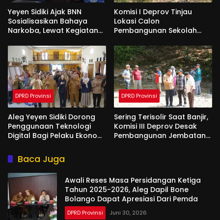
Yeyen Sidiki Ajak BNN
Komisi I Deprov Tinjau
Sosialisasikan Bahaya
Lokasi Calon
Narkoba, Lewat Kegiatan
Pembangunan Sekolah
Reses Aleg
Garuda di Gorut
DPRD Provinsi
DPRD Provinsi
Aleg Yeyen Sidiki Dorong
Sering Terisolir Saat Banjir,
Penggunaan Teknologi
Komisi III Deprov Desak
Digital Bagi Pelaku Ekonomi
Pembangunan Jembatan
Di Bone Bolango
Gantung di Desa Modelidu
Baca Juga
Awali Reses Masa Persidangan Ketiga
Tahun 2025-2026, Aleg Dapil Bone
Bolango Dapat Apresiasi Dari Pemda
DPRD Provinsi
Juni 30, 2026