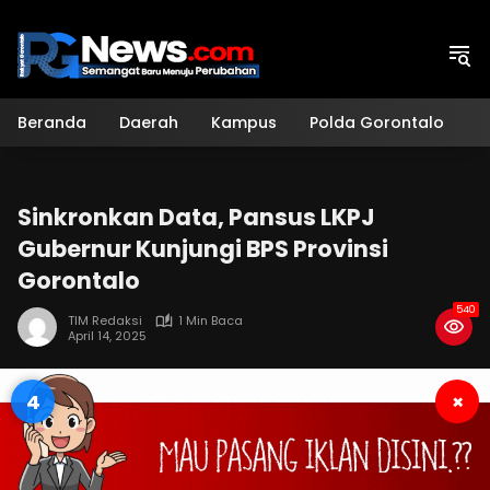
Langsung
ke
konten
Beranda
Daerah
Kampus
Polda Gorontalo
H
Sinkronkan Data, Pansus LKPJ
Gubernur Kunjungi BPS Provinsi
Gorontalo
540
TIM Redaksi
1 Min Baca
April 14, 2025
3
×