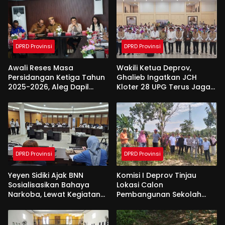
DPRD Provinsi
DPRD Provinsi
Awali Reses Masa
Wakili Ketua Deprov,
Persidangan Ketiga Tahun
Ghalieb Ingatkan JCH
2025-2026, Aleg Dapil
Kloter 28 UPG Terus Jaga
Bone Bolango Dapat
Kekompakan Saat Di
Apresiasi Dari Pemda
Tanah Suci
DPRD Provinsi
DPRD Provinsi
Yeyen Sidiki Ajak BNN
Komisi I Deprov Tinjau
Sosialisasikan Bahaya
Lokasi Calon
Narkoba, Lewat Kegiatan
Pembangunan Sekolah
Reses Aleg
Garuda di Gorut