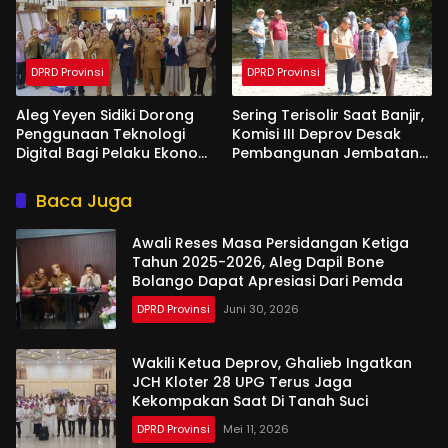
DPRD Provinsi
DPRD Provinsi
Aleg Yeyen Sidiki Dorong
Sering Terisolir Saat Banjir,
Penggunaan Teknologi
Komisi III Deprov Desak
Digital Bagi Pelaku Ekonomi
Pembangunan Jembatan
Di Bone Bolango
Gantung di Desa Modelidu
Baca Juga
Awali Reses Masa Persidangan Ketiga
Tahun 2025-2026, Aleg Dapil Bone
Bolango Dapat Apresiasi Dari Pemda
DPRD Provinsi
Juni 30, 2026
Wakili Ketua Deprov, Ghalieb Ingatkan
JCH Kloter 28 UPG Terus Jaga
Kekompakan Saat Di Tanah Suci
DPRD Provinsi
Mei 11, 2026