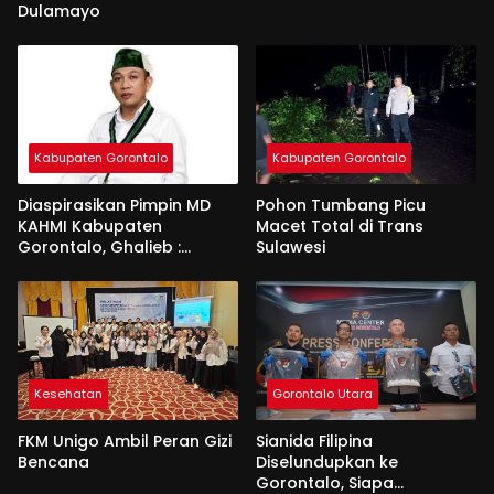
Dulamayo
Kabupaten Gorontalo
Kabupaten Gorontalo
Diaspirasikan Pimpin MD
Pohon Tumbang Picu
KAHMI Kabupaten
Macet Total di Trans
Gorontalo, Ghalieb :
Sulawesi
Banyak Senior Lebih Layak
Kesehatan
Gorontalo Utara
FKM Unigo Ambil Peran Gizi
Sianida Filipina
Bencana
Diselundupkan ke
Gorontalo, Siapa