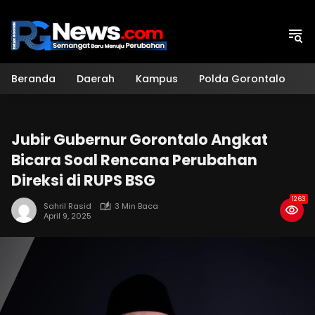
Langsung
ke
konten
Beranda
Daerah
Kampus
Polda Gorontalo
H
Jubir Gubernur Gorontalo Angkat
Bicara Soal Rencana Perubahan
Direksi di RUPS BSG
1263
Sahril Rasid
3 Min Baca
April 9, 2025