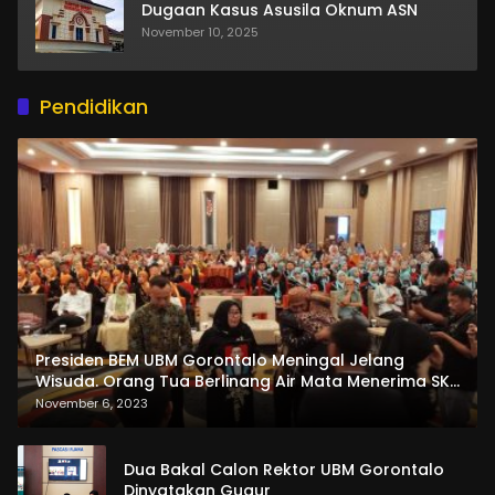
Dugaan Kasus Asusila Oknum ASN
November 10, 2025
Pendidikan
Presiden BEM UBM Gorontalo Meningal Jelang
Wisuda. Orang Tua Berlinang Air Mata Menerima SKL
dan Pemasangan Salempang
November 6, 2023
Dua Bakal Calon Rektor UBM Gorontalo
Dinyatakan Gugur