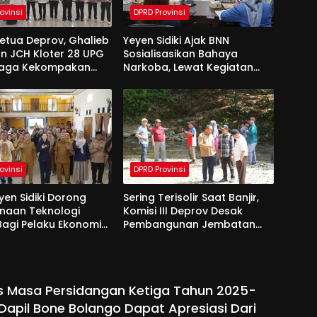
ovinsi
DPRD Provinsi
Ketua Deprov, Ghalieb
Yeyen Sidiki Ajak BNN
n JCH Kloter 28 UPG
Sosialisasikan Bahaya
Jaga Kekompakan
Narkoba, Lewat Kegiatan
 Tanah Suci
Reses Aleg
ovinsi
DPRD Provinsi
yen Sidiki Dorong
Sering Terisolir Saat Banjir,
naan Teknologi
Komisi III Deprov Desak
 Bagi Pelaku Ekonomi
Pembangunan Jembatan
e Bolango
Gantung di Desa Modelidu
s Masa Persidangan Ketiga Tahun 2025-
 Dapil Bone Bolango Dapat Apresiasi Dari