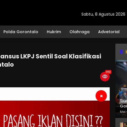
Sabtu, 8 Agustus 2026
Polda Gorontalo
Hukrim
Olahraga
Advetorial
nsus LKPJ Sentil Soal Klasifikasi
ntalo
858
×
Sia
Gor
Mei 