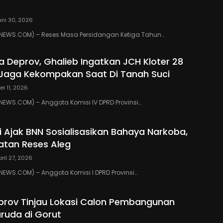
uni 30, 2026
EWS.COM) – Reses Masa Persidangan Ketiga Tahun…
ua Deprov, Ghalieb Ingatkan JCH Kloter 28
Jaga Kekompakan Saat Di Tanah Suci
ei 11, 2026
EWS.COM) – Anggota Komisi IV DPRD Provinsi…
ki Ajak BNN Sosialisasikan Bahaya Narkoba,
atan Reses Aleg
pril 27, 2026
WS.COM) – Anggota Komisi I DPRD Provinsi…
eprov Tinjau Lokasi Calon Pembangunan
ruda di Gorut