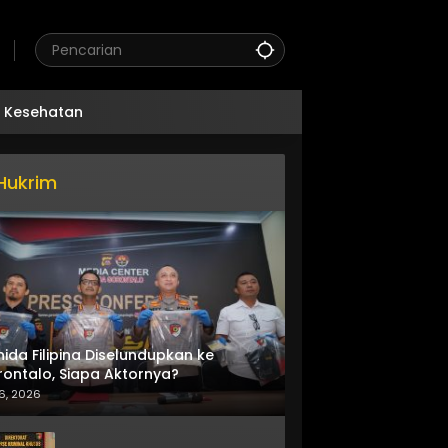
Kesehatan
Hukrim
nida Filipina Diselundupkan ke
ontalo, Siapa Aktornya?
6, 2026