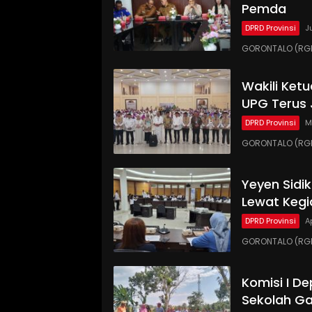
Pemda
DPRD Provinsi
J
GORONTALO (RGN
Wakili Ket
UPG Terus 
DPRD Provinsi
M
GORONTALO (RGN
Yeyen Sidi
Lewat Kegi
DPRD Provinsi
A
GORONTALO (RGNE
Komisi I D
Sekolah Ga