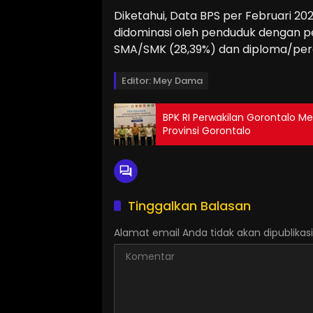
Diketahui, Data BPS per Februari 20
didominasi oleh penduduk dengan pe
SMA/SMK (28,39%) dan diploma/pergu
Editor: Mey Dama
BPK RI Perwakilan Gorontalo M
Provinsi Gorontalo
Tinggalkan Balasan
Alamat email Anda tidak akan dipublikasi