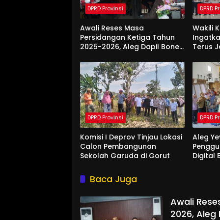
DPRD Provinsi
DPRD Pr
Awali Reses Masa
Wakili 
Persidangan Ketiga Tahun
Ingatka
2025-2026, Aleg Dapil Bone
Terus 
Bolango Dapat Apresiasi
Saat Di
Dari Pemda
DPRD Provinsi
DPRD Pr
Komisi I Deprov Tinjau Lokasi
Aleg Ye
Calon Pembangunan
Penggu
Sekolah Garuda di Gorut
Digital
Di Bon
Baca Juga
Awali Rese
2026, Aleg