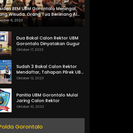
siden BEM UBM Gorontalo Meningal
ang Wisuda. Orang Tua Berlinang Air
ta Menerima SKL dan Pemasangan
ember 6, 2023
lempang
Dua Bakal Calon Rektor UBM
Gorontalo Dinyatakan Gugur
Oktober 17, 2023
Sudah 3 Bakal Calon Rektor
Mendaftar, Tahapan Pilrek UBM
Gorontalo Makin Seru
Oktober 12, 2023
Panitia UBM Gorontalo Mulai
Jaring Calon Rektor
Oktober 10, 2023
Polda Gorontalo