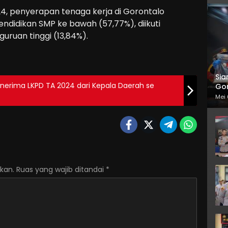
24, penyerapan tenaga kerja di Gorontalo
ndidikan SMP ke bawah (57,77%), diikuti
ruan tinggi (13,84%).
Sia
enerima LKPD TA 2024 dari Kepala Daerah se
Gor
Mei 
kan.
Ruas yang wajib ditandai
*