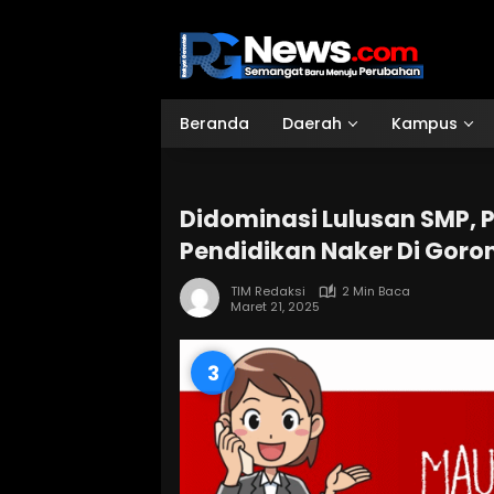
Langsung
ke
konten
Beranda
Daerah
Kampus
Didominasi Lulusan SMP, Pa
Pendidikan Naker Di Goro
TIM Redaksi
2 Min Baca
Maret 21, 2025
2