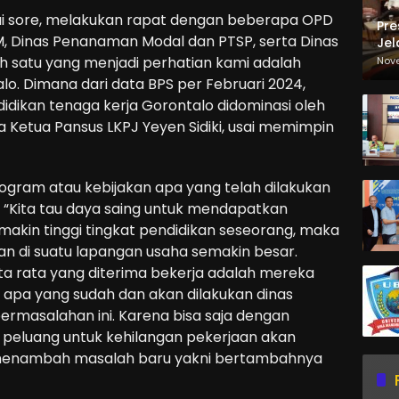
mpai sore, melakukan rapat dengan beberapa OPD
Pre
, Dinas Penanaman Modal dan PTSP, serta Dinas
Jel
Ma
ah satu yang menjadi perhatian kami adalah
Nov
Sa
lo. Dimana dari data BPS per Februari 2024,
idikan tenaga kerja Gorontalo didominasi oleh
a Ketua Pansus LKPJ Yeyen Sidiki, usai memimpin
ogram atau kebijakan apa yang telah dilakukan
i. “Kita tau daya saing untuk mendapatkan
emakin tinggi tingkat pendidikan seseorang, maka
n di suatu lapangan usaha semakin besar.
ta rata yang diterima bekerja adalah mereka
ra apa yang sudah dan akan dilakukan dinas
ermasalahan ini. Karena bisa saja dengan
 peluang untuk kehilangan pekerjaan akan
 menambah masalah baru yakni bertambahnya