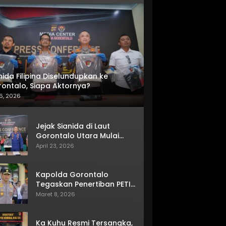
nida Filipina Diselundupkan ke
ontalo, Siapa Aktornya?
6, 2026
Jejak Sianida di Laut
Gorontalo Utara Mulai
Terkuak
April 23, 2026
Kapolda Gorontalo
Tegaskan Penertiban PETI
Terus Berjalan
Maret 8, 2026
Ka Kuhu Resmi Tersangka,