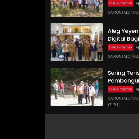
DPRD Provinsi
A
GORONTALO (RG
Aleg Yeyen
Digital Ba
DPRD Provinsi
A
GORONTALO (RGN
Sering Teri
Pembangun
DPRD Provinsi
A
GORONTALO (RGN
yang…