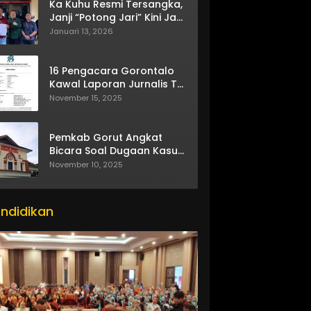
Ka Kuhu Resmi Tersangka,
Janji “Potong Jari” Kini Jadi
Bumerang
Januari 13, 2026
16 Pengacara Gorontalo
Kawal Laporan Jurnalis TV
One
November 15, 2025
Pemkab Gorut Angkat
Bicara Soal Dugaan Kasus
Asusila Oknum ASN
November 10, 2025
ndidikan