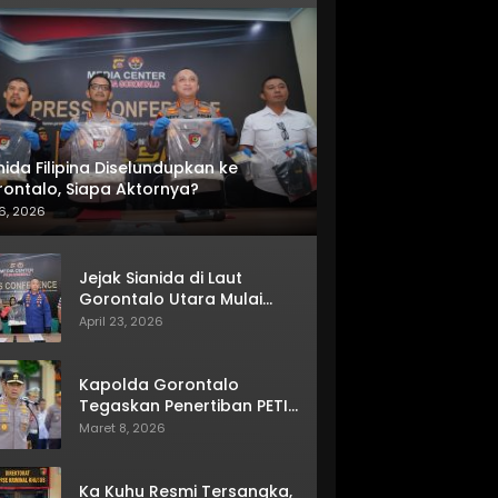
nida Filipina Diselundupkan ke
ontalo, Siapa Aktornya?
6, 2026
Jejak Sianida di Laut
Gorontalo Utara Mulai
Terkuak
April 23, 2026
Kapolda Gorontalo
Tegaskan Penertiban PETI
Terus Berjalan
Maret 8, 2026
Ka Kuhu Resmi Tersangka,