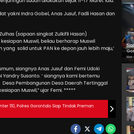
njaringan sudah dilakukan sejak 11-17 Maret lalu.
 yakni Indra Gobel, Anas Jusuf, Fadli Hasan dan
lhas (sapaan singkat Zulkifli Hasan)
esiapan Muswil, beliau berharap Muswil
Sia
yang solid untuk PAN ke depan jauh lebih maju,’
Gor
Mei 
mum, siangnya Anas Jusuf dan Femi Udoki
andry Susanto. ‘ siangnya kami bertemu
i Desa Pembangunan Desa Daerah Tertinggal
siapan Muswil,” ujar Femi. *****
er 110, Polres Gorontalo Siap Tindak Preman