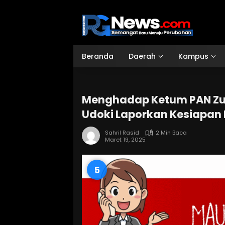
Langsung
ke
konten
Beranda
Daerah
Kampus
Menghadap Ketum PAN Zulk
Udoki Laporkan Kesiapan 
Sahril Rasid
2 Min Baca
Maret 19, 2025
4