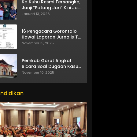
Ka Kuhu Resmi Tersangka,
Janji “Potong Jari” Kini Jadi
Bumerang
Januari 13, 2026
16 Pengacara Gorontalo
Kawal Laporan Jurnalis TV
One
November 15, 2025
Pemkab Gorut Angkat
Bicara Soal Dugaan Kasus
Asusila Oknum ASN
November 10, 2025
ndidikan