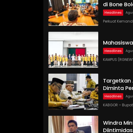
di Bone Bo
Headlines
Agus
Perkuat Kemandi
Mahasiswa
Headlines
Agus
KAMPUS (RGNEWS
Targetkan
Diminta Pe
Headlines
Agus
KABGOR – Bupati
Windra Min
Diintimidas