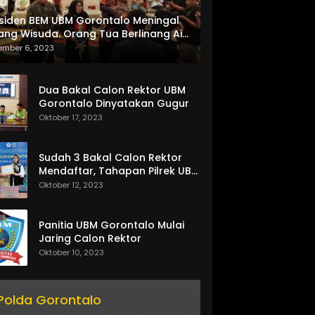
siden BEM UBM Gorontalo Meningal
ang Wisuda. Orang Tua Berlinang Air
ta Menerima SKL dan Pemasangan
ember 6, 2023
lempang
Dua Bakal Calon Rektor UBM
Gorontalo Dinyatakan Gugur
Oktober 17, 2023
Sudah 3 Bakal Calon Rektor
Mendaftar, Tahapan Pilrek UBM
Gorontalo Makin Seru
Oktober 12, 2023
Panitia UBM Gorontalo Mulai
Jaring Calon Rektor
Oktober 10, 2023
Polda Gorontalo