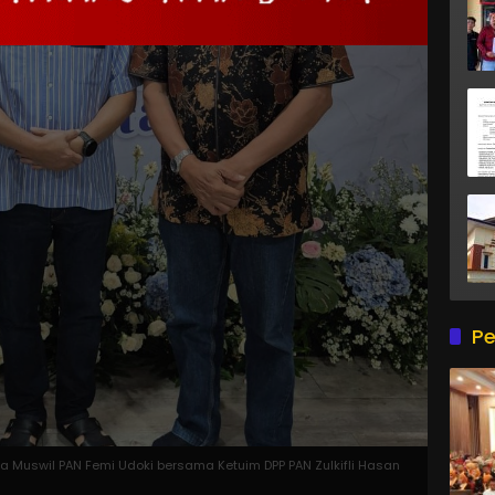
Pe
a Muswil PAN Femi Udoki bersama Ketuim DPP PAN Zulkifli Hasan