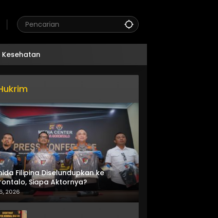
Kesehatan
Hukrim
nida Filipina Diselundupkan ke
ontalo, Siapa Aktornya?
6, 2026