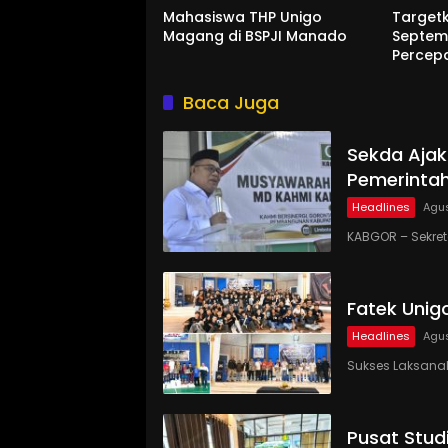
Mahasiswa THP Unigo
Target
Magang di BSPJI Manado
Septem
Percep
Baca Juga
Sekda Ajak
Pemerinta
Headlines
Agus
KABGOR – Sekre
Fatek Unig
Headlines
Agus
Sukses Laksanaka
Pusat Studi