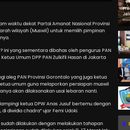
Pre
Jel
Ma
Nov
m waktu dekat Partai Amanat Nasional Provinsi
Sa
ah wilayah (Muswil) untuk memilih pimpinan
nya.
? ini yang sementara dibahas oleh pengurus PAN
Ketua Umum DPP PAN Zulkifli Hasan di Jakarta
i aleg PAN Provinsi Gorontalo yang juga ketua
 ketua umum guna melaporkan persiapan muswil
anya akan dilaksanakan usai lebaran nanti.
endampingi ketua DPW Anas Jusuf bertemu dengan
i diwidia chadra” ujar Femi Udoki.
l sudah dilakukan dengan melakukan tahapan