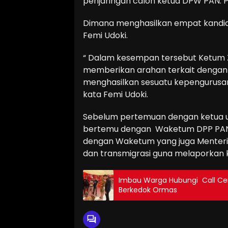
penjaringan calon ketua DPW PAN. Pe
Dimana menghasilkan empat kandidat
Femi Udoki.
“ Dalam kesempan tersebut Ketum Zu
memberikan arahan terkait dengan k
menghasilkan sesuatu kepengurusan 
kata Femi Udoki.
Sebelum pertemuan dengan ketua u
bertemu dengan Waketum DPP PAN Y
dengan Waketum yang juga Menter
dan transmigrasi guna melaporkan ke
Imbau Warga Hubungi Call Cent
Berkedok Ormas