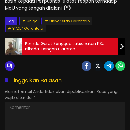
kasih kepada Perpusnas RI atas respon terhadap
MoU yang tengah dijalani.
(*)
Tag:
Unigo
Universitas Gorontalo
YPDLP Gorontalo
Pemda Gorut Sanggup Laksanakan PSU
Pilkada, Dengan Catatan ….
Tinggalkan Balasan
Alamat email Anda tidak akan dipublikasikan.
Ruas yang
wajib ditandai
*