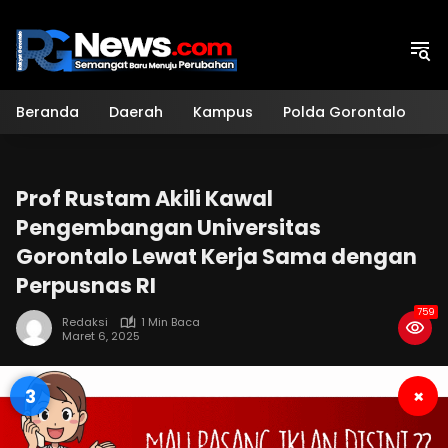
Langsung
ke
konten
Beranda
Daerah
Kampus
Polda Gorontalo
H
Prof Rustam Akili Kawal
Pengembangan Universitas
Gorontalo Lewat Kerja Sama dengan
Perpusnas RI
759
Redaksi
1 Min Baca
Maret 6, 2025
2
×