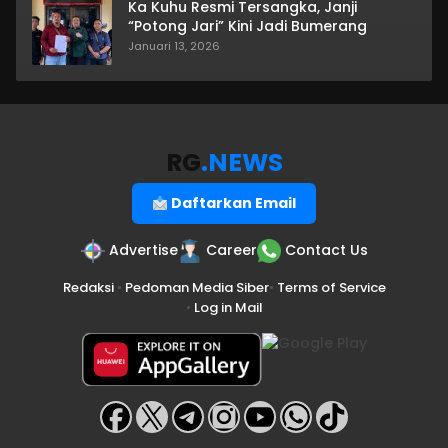
Ka Kuhu Resmi Tersangka, Janji
“Potong Jari” Kini Jadi Bumerang
Januari 13, 2026
RG
.NEWS
Daftarkan Email
Advertise
Career
Contact Us
Redaksi
•
Pedoman Media Siber
•
Terms of Service
•
Log in Mail