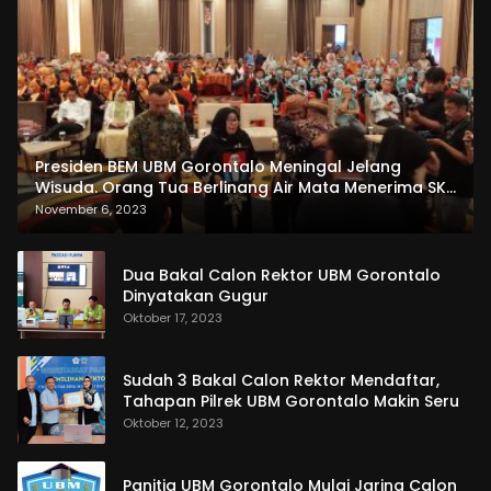
Presiden BEM UBM Gorontalo Meningal Jelang
Wisuda. Orang Tua Berlinang Air Mata Menerima SKL
dan Pemasangan Salempang
November 6, 2023
Dua Bakal Calon Rektor UBM Gorontalo
Dinyatakan Gugur
Oktober 17, 2023
Sudah 3 Bakal Calon Rektor Mendaftar,
Tahapan Pilrek UBM Gorontalo Makin Seru
Oktober 12, 2023
Panitia UBM Gorontalo Mulai Jaring Calon