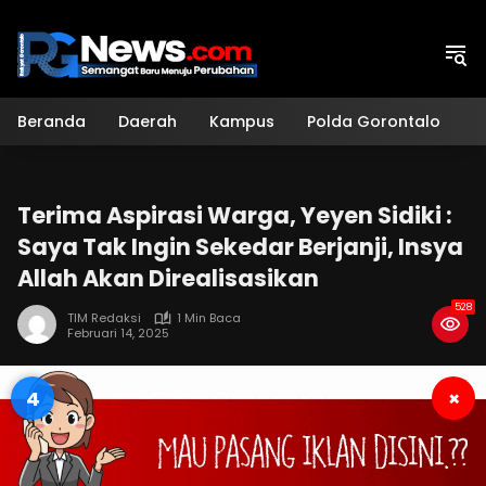
Langsung
ke
konten
Beranda
Daerah
Kampus
Polda Gorontalo
H
Terima Aspirasi Warga, Yeyen Sidiki :
Saya Tak Ingin Sekedar Berjanji, Insya
Allah Akan Direalisasikan
528
TIM Redaksi
1 Min Baca
Februari 14, 2025
3
×