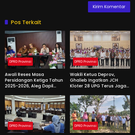
Pos Terkait
DPRD Provinsi
DPRD Provinsi
Awali Reses Masa
Wakili Ketua Deprov,
Persidangan Ketiga Tahun
Ghalieb Ingatkan JCH
2025-2026, Aleg Dapil
Kloter 28 UPG Terus Jaga
Bone Bolango Dapat
Kekompakan Saat Di
Apresiasi Dari Pemda
Tanah Suci
DPRD Provinsi
DPRD Provinsi