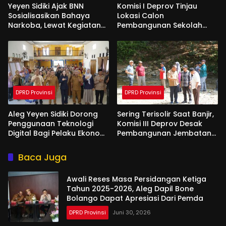
Yeyen Sidiki Ajak BNN
Komisi I Deprov Tinjau
Sosialisasikan Bahaya
Lokasi Calon
Narkoba, Lewat Kegiatan
Pembangunan Sekolah
Reses Aleg
Garuda di Gorut
DPRD Provinsi
DPRD Provinsi
Aleg Yeyen Sidiki Dorong
Sering Terisolir Saat Banjir,
Penggunaan Teknologi
Komisi III Deprov Desak
Digital Bagi Pelaku Ekonomi
Pembangunan Jembatan
Di Bone Bolango
Gantung di Desa Modelidu
Baca Juga
Awali Reses Masa Persidangan Ketiga
Tahun 2025-2026, Aleg Dapil Bone
Bolango Dapat Apresiasi Dari Pemda
DPRD Provinsi
Juni 30, 2026