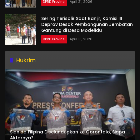
DPRD Provinsi
April 21, 2026
Sering Terisolir Saat Banjir, Komisi III
Deprov Desak Pembangunan Jembatan
Gantung di Desa Modelidu
DPRD Provinsi
April 18, 2026
Hukrim
Sianida Filipina Diselundupkan ke Gorontalo, Siapa
Aktornya?