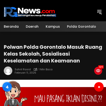
Langsung
ke
konten
Beranda
Daerah
Kampus
Polda Gorontalo
H
Polwan Polda Gorontalo Masuk Ruang
Kelas Sekolah, Sosialisasi
Keselamatan dan Keamanan
625
Sahril Rasid
1 Min Baca
Februari 11, 2025
4
×