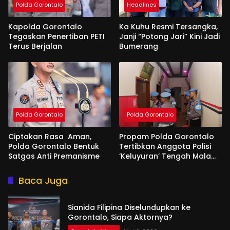
Polda Gorontalo
Headlines
Kapolda Gorontalo
Ka Kuhu Resmi Tersangka,
Tegaskan Penertiban PETI
Janji “Potong Jari” Kini Jadi
Terus Berjalan
Bumerang
Polda Gorontalo
Polda Gorontalo
Ciptakan Rasa Aman,
Propam Polda Gorontalo
Polda Gorontalo Bentuk
Tertibkan Anggota Polisi
Satgas Anti Premanisme
‘Keluyuran’ Tengah Malam
di Tempat Hiburan
Baca Juga
Sianida Filipina Diselundupkan ke
Gorontalo, Siapa Aktornya?