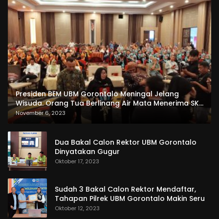
Presiden BEM UBM Gorontalo Meningal Jelang
Wisuda. Orang Tua Berlinang Air Mata Menerima SKL
dan Pemasangan Salempang
November 6, 2023
Dua Bakal Calon Rektor UBM Gorontalo
Dinyatakan Gugur
Oktober 17, 2023
Sudah 3 Bakal Calon Rektor Mendaftar,
Tahapan Pilrek UBM Gorontalo Makin Seru
Oktober 12, 2023