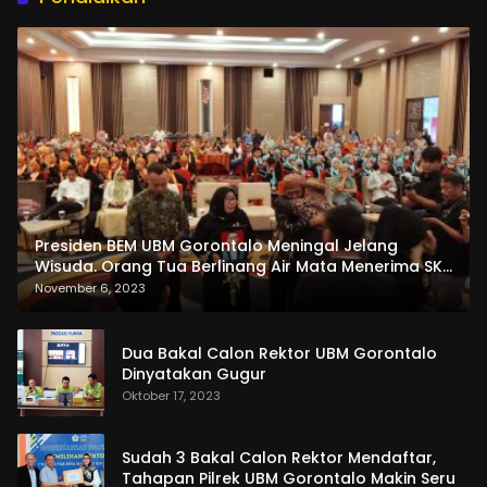
Presiden BEM UBM Gorontalo Meningal Jelang
Wisuda. Orang Tua Berlinang Air Mata Menerima SKL
dan Pemasangan Salempang
November 6, 2023
Dua Bakal Calon Rektor UBM Gorontalo
Dinyatakan Gugur
Oktober 17, 2023
Sudah 3 Bakal Calon Rektor Mendaftar,
Tahapan Pilrek UBM Gorontalo Makin Seru