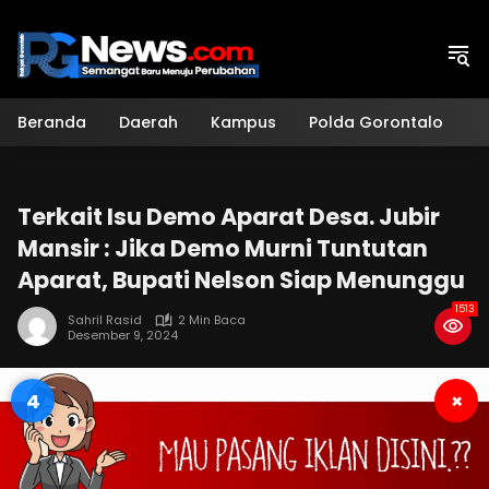
Langsung
ke
konten
Beranda
Daerah
Kampus
Polda Gorontalo
H
Terkait Isu Demo Aparat Desa. Jubir
Mansir : Jika Demo Murni Tuntutan
Aparat, Bupati Nelson Siap Menunggu
1513
Sahril Rasid
2 Min Baca
Desember 9, 2024
3
×