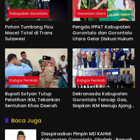
Kabupaten Gorontalo
Gorontalo Utara
Pohon Tumbang Picu
Pengda IPPAT Kabupaten
Macet Total di Trans
Gorontalo dan Gorontalo
Sulawesi
Utara Gelar Diskusi Hukum
Kabgor Pemkab
Kabgor Pemkab
Bupati Sofyan Tutup
Dekranasda Kabupaten
Pelatihan IKM, Tekankan
Gorontalo Tancap Gas,
Sentuhan Khas Daerah
Siapkan IKM Menuju Ajang
Peran Saka Nasional 2025
Baca Juga
Diaspirasikan Pimpin MD KAHMI
Kabupaten Gorontalo, Ghalieb : Banyak