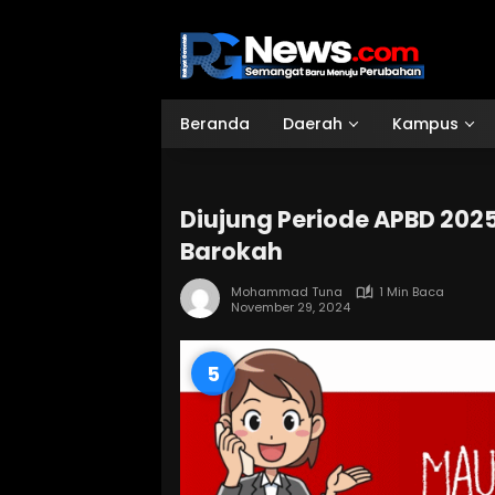
Langsung
ke
konten
Beranda
Daerah
Kampus
Diujung Periode APBD 202
Barokah
Mohammad Tuna
1 Min Baca
November 29, 2024
4