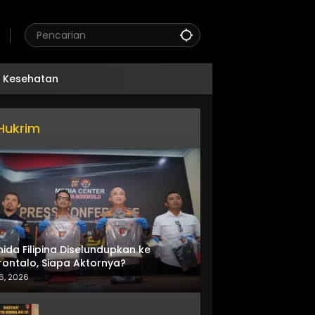
Kesehatan
Hukrim
nida Filipina Diselundupkan ke
ontalo, Siapa Aktornya?
6, 2026