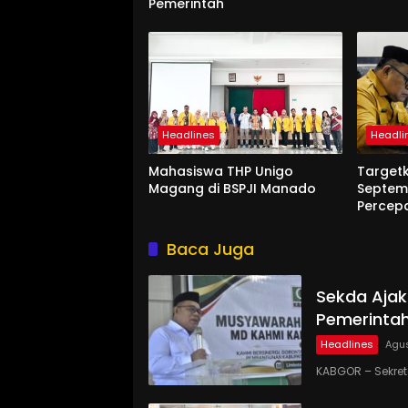
Pemerintah
Headlines
Headli
Mahasiswa THP Unigo
Target
Magang di BSPJI Manado
Septem
Percep
Baca Juga
Sekda Ajak
Pemerinta
Headlines
Agus
KABGOR – Sekre