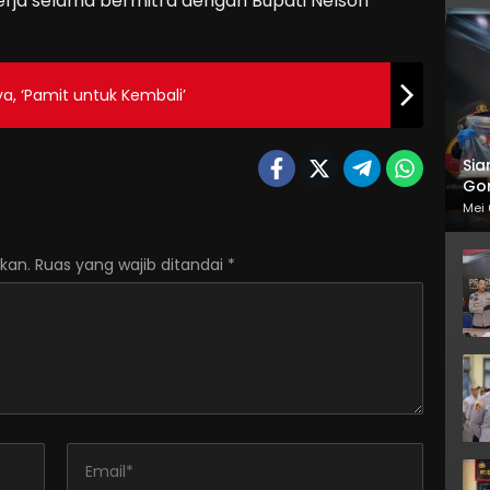
erja selama bermitra dengan Bupati Nelson
a, ‘Pamit untuk Kembali’
Sia
Gor
Mei 
kan.
Ruas yang wajib ditandai
*