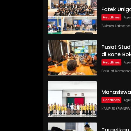
Fatek Unig
Headlines
Agus
Sukses Laksanaka
Pusat Studi
di Bone Bo
Headlines
Agus
Perkuat Kemandi
Mahasiswa
Headlines
Agus
KAMPUS (RGNEWS
Targetkan