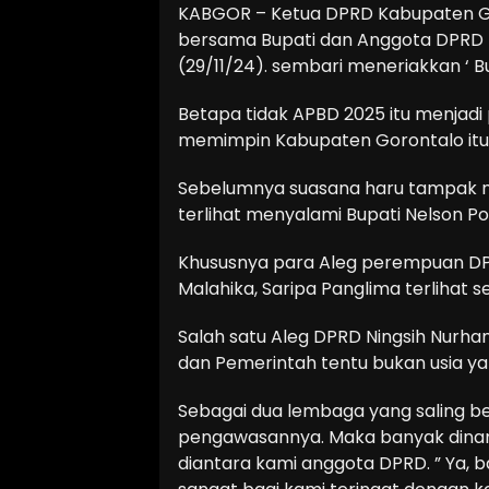
KABGOR – Ketua DPRD Kabupaten Gor
bersama Bupati dan Anggota DPRD l
(29/11/24). sembari meneriakkan ‘ B
Betapa tidak APBD 2025 itu menjadi
memimpin Kabupaten Gorontalo itu di
Sebelumnya suasana haru tampak 
terlihat menyalami Bupati Nelson P
Khususnya para Aleg perempuan DP
Malahika, Saripa Panglima terlihat s
Salah satu Aleg DPRD Ningsih Nurh
dan Pemerintah tentu bukan usia yan
Sebagai dua lembaga yang saling b
pengawasannya. Maka banyak dina
diantara kami anggota DPRD. ” Ya, b