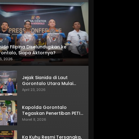
nida Filipina Diselundupkan ke
ontalo, Siapa Aktornya?
6, 2026
Jejak Sianida di Laut
Gorontalo Utara Mulai
Terkuak
April 23, 2026
Kapolda Gorontalo
Tegaskan Penertiban PETI
Terus Berjalan
Maret 8, 2026
Ka Kuhu Resmi Tersangka,