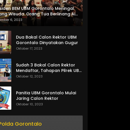
siden BEM UBM Gorontalo Meningal
ang Wisuda. Orang Tua Berlinang Air
ta Menerima SKL dan Pemasangan
ember 6, 2023
lempang
Dua Bakal Calon Rektor UBM
Gorontalo Dinyatakan Gugur
Oktober 17, 2023
Sudah 3 Bakal Calon Rektor
Mendaftar, Tahapan Pilrek UBM
Gorontalo Makin Seru
Oktober 12, 2023
Panitia UBM Gorontalo Mulai
Jaring Calon Rektor
Oktober 10, 2023
Polda Gorontalo