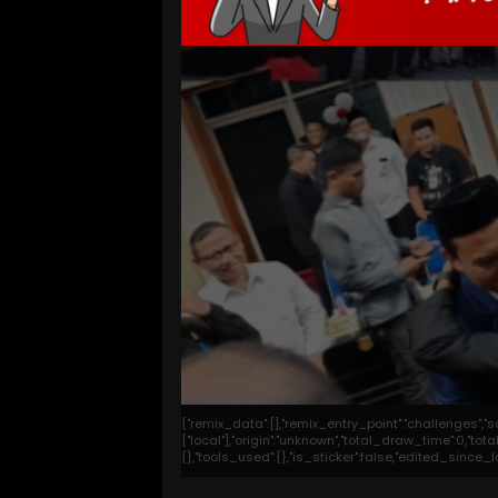
{"remix_data":[],"remix_entry_point":"challenges","
["local"],"origin":"unknown","total_draw_time":0,"t
{},"tools_used":{},"is_sticker":false,"edited_since_