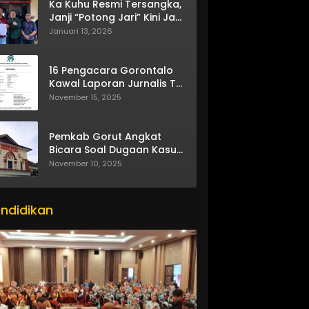
Ka Kuhu Resmi Tersangka,
Janji “Potong Jari” Kini Jadi
Bumerang
Januari 13, 2026
16 Pengacara Gorontalo
Kawal Laporan Jurnalis TV
One
November 15, 2025
Pemkab Gorut Angkat
Bicara Soal Dugaan Kasus
Asusila Oknum ASN
November 10, 2025
ndidikan
itor_actions":