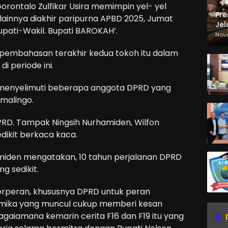
ontalo Zulfikar Usira memimpin yel- yel
Pre
ainnya diakhir paripurna APBD 2025, Jumat
Jel
upati-Wakil. Bupati BAROKAH’.
Ma
Nov
Sa
 pembahasan terakhir kedua tokoh itu dalam
 periode ini.
menyelimuti beberapa anggota DPRD yang
omalingo.
RD. Tampak Ningsih Nurhamiden, Wilfon
edikit berkaca kaca.
amiden mengatakan, 10 tahun perjalanan DPRD
g sedikit.
erperan, khususnya DPRD untuk peran
mika yang muncul cukup memberi kesan
agaiamana kemarin cerita F16 dan F19 itu yang