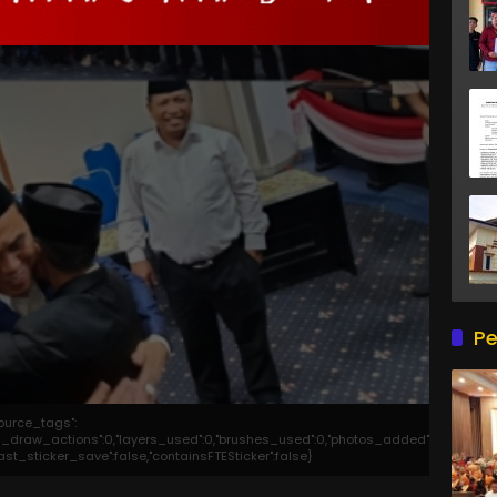
Pe
source_tags":
otal_draw_actions":0,"layers_used":0,"brushes_used":0,"photos_added":0,"total_ed
last_sticker_save":false,"containsFTESticker":false}