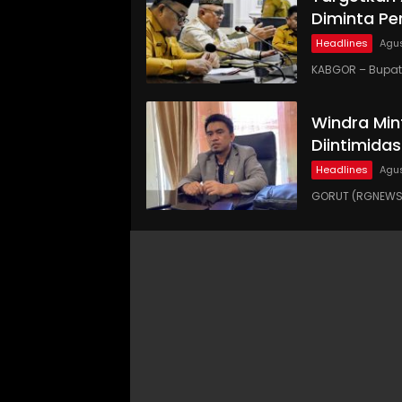
Diminta Pe
Headlines
Agus
KABGOR – Bupati
Windra Min
Diintimidas
Headlines
Agus
GORUT (RGNEWS.