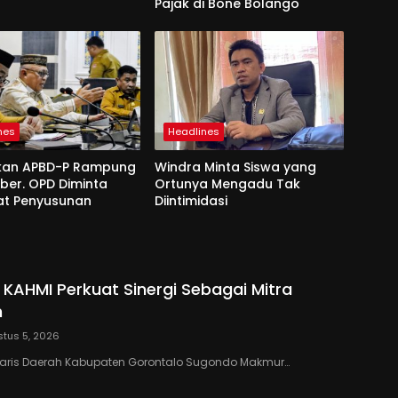
Pajak di Bone Bolango
nes
Headlines
kan APBD-P Rampung
Windra Minta Siswa yang
ber. OPD Diminta
Ortunya Mengadu Tak
at Penyusunan
Diintimidasi
 KAHMI Perkuat Sinergi Sebagai Mitra
h
tus 5, 2026
taris Daerah Kabupaten Gorontalo Sugondo Makmur…