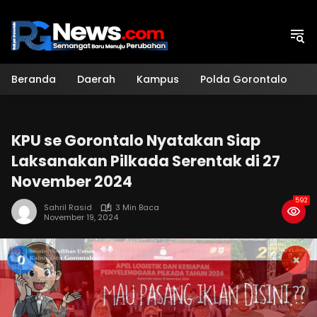
Langsung
ke
konten
Beranda
Daerah
Kampus
Polda Gorontalo
H
KPU se Gorontalo Nyatakan Siap
Laksanakan Pilkada Serentak di 27
November 2024
592
Sahril Rasid
3 Min Baca
November 19, 2024