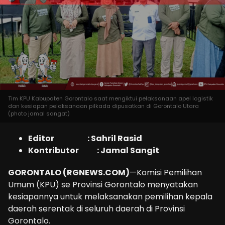
Tim KPU Kabupaten Gorontalo saat mengiktui pelaksanaan apel logistik
dan kesiapan pelaksanaan pilkada dipusatkan di Gorontalo Utara
(photo jamal sangat)
Editor : Sahril Rasid
Kontributor : Jamal Sangit
GORONTALO (RGNEWS.COM)
—Komisi Pemilihan
Umum (KPU) se Provinsi Gorontalo menyatakan
kesiapannya untuk melaksanakan pemilihan kepala
daerah serentak di seluruh daerah di Provinsi
Gorontalo.