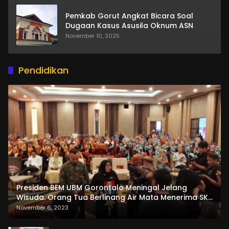
Pemkab Gorut Angkat Bicara Soal
Dugaan Kasus Asusila Oknum ASN
November 10, 2025
Pendidikan
Presiden BEM UBM Gorontalo Meningal Jelang
Wisuda. Orang Tua Berlinang Air Mata Menerima SKL
dan Pemasangan Salempang
November 6, 2023