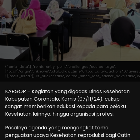
{"remix_data":[],"remix_entry_point":"challenges","source_tags":
["local"],"origin":"unknown","total_draw_time":0,"total_draw_actions":0,"laye
{},"tools_used":{},"is_sticker":false,"edited_since_last_sticker_save":false,"c
KABGOR – Kegiatan yang digagas Dinas Kesehatan
Kabupaten Gorontalo, Kamis (07/11/24), cukup
sangat memberikan edukasi kepada para pelaku
Kesehatan lainnya, hingga organisasi profesi.
Pasalnya agenda yang mengangkat tema
penguatan upaya Kesehatan reproduksi bagi Catin