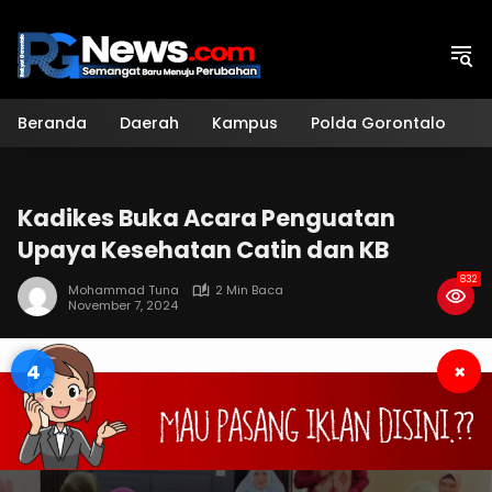
Langsung
ke
konten
Beranda
Daerah
Kampus
Polda Gorontalo
H
Kadikes Buka Acara Penguatan
Upaya Kesehatan Catin dan KB
832
Mohammad Tuna
2 Min Baca
November 7, 2024
4
×