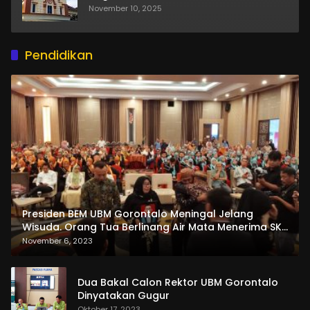
November 10, 2025
Pendidikan
Presiden BEM UBM Gorontalo Meningal Jelang
Wisuda. Orang Tua Berlinang Air Mata Menerima SKL
dan Pemasangan Salempang
November 6, 2023
Dua Bakal Calon Rektor UBM Gorontalo
Dinyatakan Gugur
Oktober 17, 2023