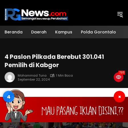
Langsung
ke
konten
Beranda
Daerah
Kampus
Polda Gorontalo
H
4 Paslon Pilkada Berebut 301.041
Pemilih di Kabgor
795
Mohammad Tuna
1 Min Baca
September 22, 2024
4
×