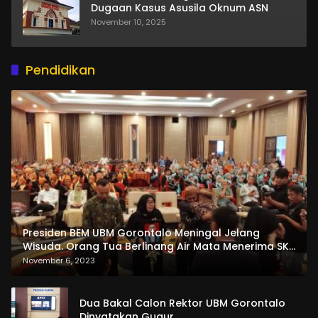
Dugaan Kasus Asusila Oknum ASN
November 10, 2025
Pendidikan
Presiden BEM UBM Gorontalo Meningal Jelang
Wisuda. Orang Tua Berlinang Air Mata Menerima SKL
dan Pemasangan Salempang
November 6, 2023
Dua Bakal Calon Rektor UBM Gorontalo
Dinyatakan Gugur