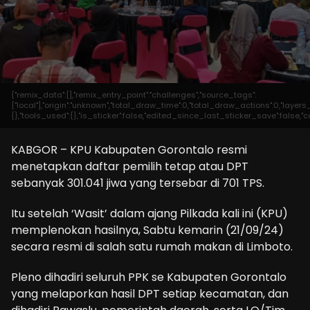
{"remix_data":[],"remix_entry_point":"challenges","source_tags":
["local"],"origin":"unknown","total_draw_time":0,"total_draw_actions":0,"laye
{},"tools_used":{},"is_sticker":false,"edited_since_last_sticker_save":false,"c
KABGOR – KPU Kabupaten Gorontalo resmi
menetapkan daftar pemilih tetap atau DPT
sebanyak 301.041 jiwa yang tersebar di 701 TPS.
Itu setelah ‘Wasit’ dalam ajang Pilkada kali ini (KPU)
memplenokan hasilnya, Sabtu kemarin (21/09/24)
secara resmi di salah satu rumah makan di Limboto.
Pleno dihadiri seluruh PPK se Kabupaten Gorontalo
yang melaporkan hasil DPT setiap kecamatan, dan