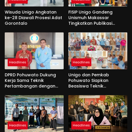
Wisuda Unigo Angkatan
FISIP Unigo Gandeng
ke-28 Diawali Prosesi Adat
Unismuh Makassar
Gorontalo
Tingkatkan Publikasi
Internasional
Headlines
Headlines
DPRD Pohuwato Dukung
Unigo dan Pemkab
Kerja Sama Teknik
Pohuwato Siapkan
Pertambangan dengan
Beasiswa Teknik
Unigo
Pertambangan
Headlines
Headlines