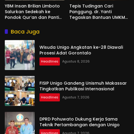
YBM Insan Brilian Limboto
Tepis Tudingan Cari
Salurkan Sedekah ke
Panggung. dr. Yanti
Pondok Qur’an dan Panti
Tegaskan Bantuan UMKM
Shirathal Ummah Bengsol
Aspirasi dan Harapan
Rakyat
Baca Juga
Wisuda Unigo Angkatan ke-28 Diawali
Prosesi Adat Gorontalo
Headlines
Agustus 8, 2026
FISIP Unigo Gandeng Unismuh Makassar
Tingkatkan Publikasi Internasional
Headlines
Agustus 7, 2026
DPRD Pohuwato Dukung Kerja Sama
Teknik Pertambangan dengan Unigo
Headlines
Agustus 7, 2026