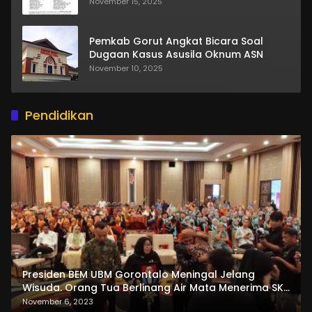
November 15, 2025
Pemkab Gorut Angkat Bicara Soal
Dugaan Kasus Asusila Oknum ASN
November 10, 2025
Pendidikan
Presiden BEM UBM Gorontalo Meningal Jelang
Wisuda. Orang Tua Berlinang Air Mata Menerima SKL
dan Pemasangan Salempang
November 6, 2023