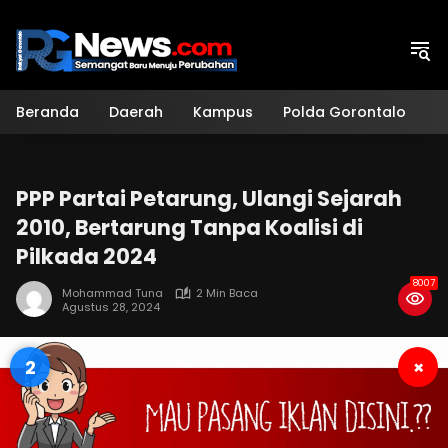
Langsung
ke
konten
Beranda
Daerah
Kampus
Polda Gorontalo
H
PPP Partai Petarung, Ulangi Sejarah
2010, Bertarung Tanpa Koalisi di
Pilkada 2024
8007
Mohammad Tuna
2 Min Baca
Agustus 28, 2024
2
×