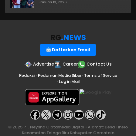
Januari 13, 2026
RG
.NEWS
Daftarkan Email
Advertise
Career
Contact Us
Redaksi
•
Pedoman Media Siber
•
Terms of Service
•
Log in Mail
© 2025 PT. Neysha Ciptamedia Digital • Alamat: Desa Tinelo
Kecamatan Telaga Biru Kabupaten Gorontalo