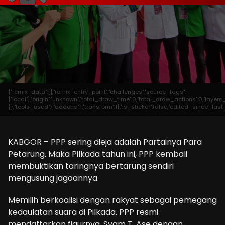
{"remix_data":[],"remix_entry_point":"challenges","source_tags":
["local"],"origin":"unknown","total_draw_time":0,"total_draw_actions":0,"laye
{},"tools_used":{"addons":1,"transform":1},"is_sticker":false,"edited_since_las
KABGOR – PPP sering dieja adalah Partainya Para
Petarung. Maka Pilkada tahun ini, PPP kembali
membuktikan taringnya bertarung sendiri
mengusung jagoannya.
Memilih berkoalisi dengan rakyat sebagai pemegang
kedaulatan suara di Pilkada. PPP resmi
mendaftarkan figurnya, Syam T. Ase dengan