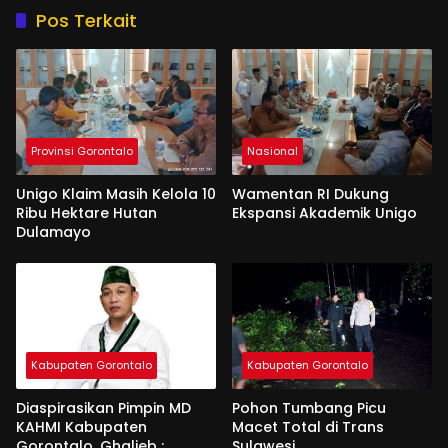
Pos Terkait
Provinsi Gorontalo
Nasional
Unigo Klaim Masih Kelola 10
Wamentan RI Dukung
Ribu Hektare Hutan
Ekspansi Akademik Unigo
Dulamayo
Kabupaten Gorontalo
Kabupaten Gorontalo
Diaspirasikan Pimpin MD
Pohon Tumbang Picu
KAHMI Kabupaten
Macet Total di Trans
Gorontalo, Ghalieb :
Sulawesi