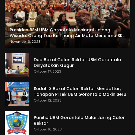
Presiden BEM UBM Gorontalo Meningal Jelang
Wisuda. Orang Tua Berlinang Air Mata Menerima SKL
dan Pemasangan Salempang
November 6, 2023
Dua Bakal Calon Rektor UBM Gorontalo
Dinyatakan Gugur
Oktober 17, 2023
Sudah 3 Bakal Calon Rektor Mendaftar,
Tahapan Pilrek UBM Gorontalo Makin Seru
Oktober 12, 2023
Panitia UBM Gorontalo Mulai Jaring Calon
Rektor
Oktober 10, 2023