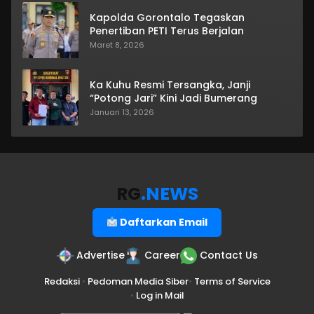
Kapolda Gorontalo Tegaskan
Penertiban PETI Terus Berjalan
Maret 8, 2026
Ka Kuhu Resmi Tersangka, Janji
“Potong Jari” Kini Jadi Bumerang
Januari 13, 2026
RG
.NEWS
Daftarkan Email
Advertise
Career
Contact Us
Redaksi
•
Pedoman Media Siber
•
Terms of Service
•
Log in Mail