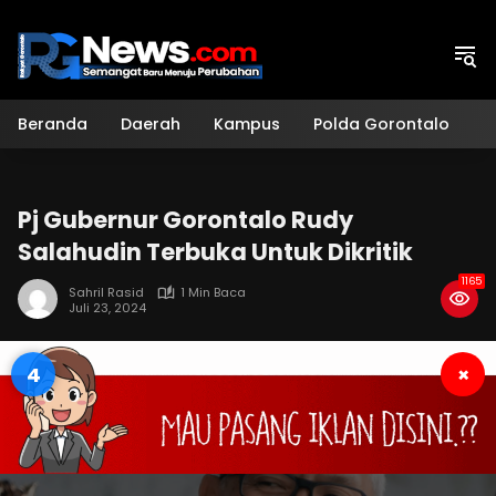
Langsung
ke
konten
Beranda
Daerah
Kampus
Polda Gorontalo
H
Pj Gubernur Gorontalo Rudy
Salahudin Terbuka Untuk Dikritik
1165
Sahril Rasid
1 Min Baca
Juli 23, 2024
3
×