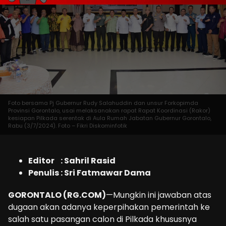
Foto bersama Pj Gubernur Rudy Salahuddin dan unsur Forkopimda
Provinsi Gorontalo, usai melaksanakan rapat Rapat Koordinasi (Rakor)
kesiapan Pilkada serentak di Aula Rumah Jabatan Gubernur Gorontalo,
Rabu (3/7/2024). Foto – Fikri Diskominfotik
Editor : Sahril Rasid
Penulis : Sri Fatmawar Dama
GORONTALO (RG.COM)
—Mungkin ini jawaban atas
dugaan akan adanya keperpihakan pemerintah ke
salah satu pasangan calon di Pilkada khususnya