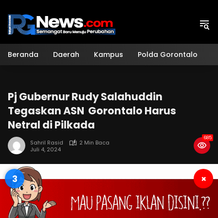
Langsung
ke
konten
Beranda
Daerah
Kampus
Polda Gorontalo
H
Pj Gubernur Rudy Salahuddin
Tegaskan ASN Gorontalo Harus
Netral di Pilkada
685
Sahril Rasid
2 Min Baca
Juli 4, 2024
2
×