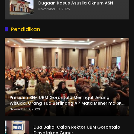
Dugaan Kasus Asusila Oknum ASN
November 10, 2025
Pendidikan
Presiden BEM UBM Gorontalo Meningal Jelang
Wisuda. Orang Tua Berlinang Air Mata Menerima SKL
dan Pemasangan Salempang
November 6, 2023
Dua Bakal Calon Rektor UBM Gorontalo
Dinyatakan Gugur