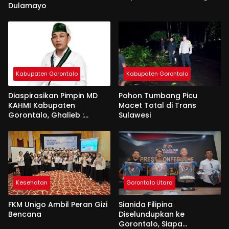
Dulamayo
Kabupaten Gorontalo
Kabupaten Gorontalo
Diaspirasikan Pimpin MD
Pohon Tumbang Picu
KAHMI Kabupaten
Macet Total di Trans
Gorontalo, Ghalieb :
Sulawesi
Banyak Senior Lebih Layak
Kesehatan
Gorontalo Utara
FKM Unigo Ambil Peran Gizi
Sianida Filipina
Bencana
Diselundupkan ke
Gorontalo, Siapa