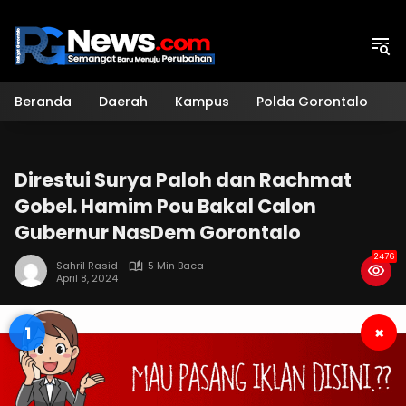
Langsung
ke
konten
Beranda
Daerah
Kampus
Polda Gorontalo
H
Direstui Surya Paloh dan Rachmat
Gobel. Hamim Pou Bakal Calon
Gubernur NasDem Gorontalo
2476
Sahril Rasid
5 Min Baca
April 8, 2024
0
×