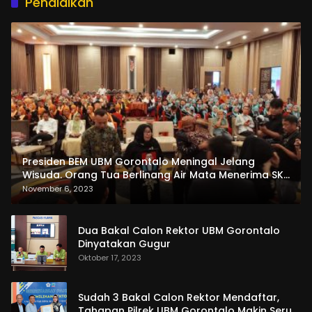
Pendidikan
Presiden BEM UBM Gorontalo Meningal Jelang
Wisuda. Orang Tua Berlinang Air Mata Menerima SKL
dan Pemasangan Salempang
November 6, 2023
Dua Bakal Calon Rektor UBM Gorontalo
Dinyatakan Gugur
Oktober 17, 2023
Sudah 3 Bakal Calon Rektor Mendaftar,
Tahapan Pilrek UBM Gorontalo Makin Seru