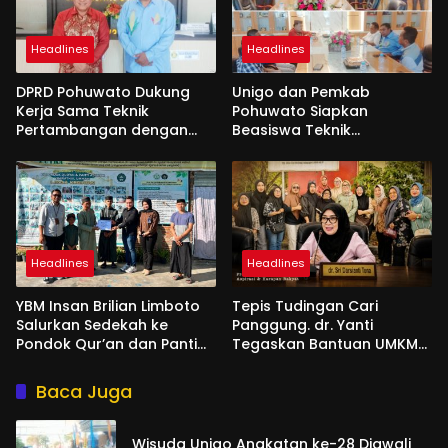
Headlines
Headlines
DPRD Pohuwato Dukung
Unigo dan Pemkab
Kerja Sama Teknik
Pohuwato Siapkan
Pertambangan dengan
Beasiswa Teknik
Unigo
Pertambangan
Headlines
Headlines
YBM Insan Brilian Limboto
Tepis Tudingan Cari
Salurkan Sedekah ke
Panggung. dr. Yanti
Pondok Qur’an dan Panti
Tegaskan Bantuan UMKM
Shirathal Ummah Bengsol
Aspirasi dan Harapan
Rakyat
Baca Juga
Wisuda Unigo Angkatan ke-28 Diawali