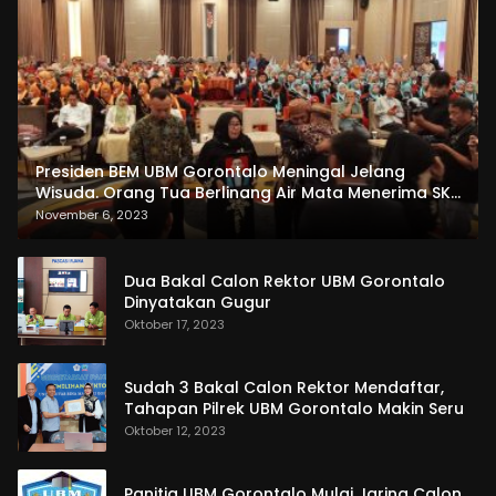
Presiden BEM UBM Gorontalo Meningal Jelang
Wisuda. Orang Tua Berlinang Air Mata Menerima SKL
dan Pemasangan Salempang
November 6, 2023
Dua Bakal Calon Rektor UBM Gorontalo
Dinyatakan Gugur
Oktober 17, 2023
Sudah 3 Bakal Calon Rektor Mendaftar,
Tahapan Pilrek UBM Gorontalo Makin Seru
Oktober 12, 2023
Panitia UBM Gorontalo Mulai Jaring Calon