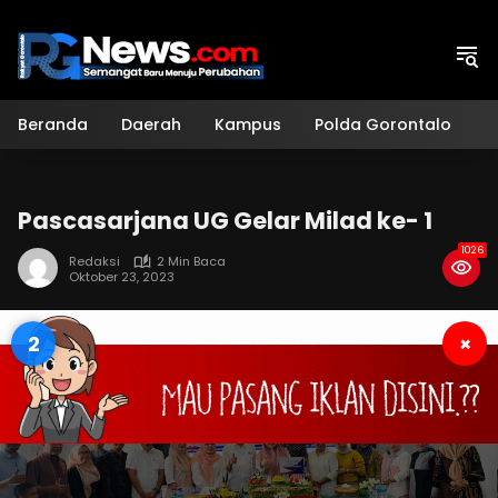
Langsung
ke
konten
Beranda
Daerah
Kampus
Polda Gorontalo
H
Pascasarjana UG Gelar Milad ke- 1
1026
Redaksi
2 Min Baca
Oktober 23, 2023
1
×