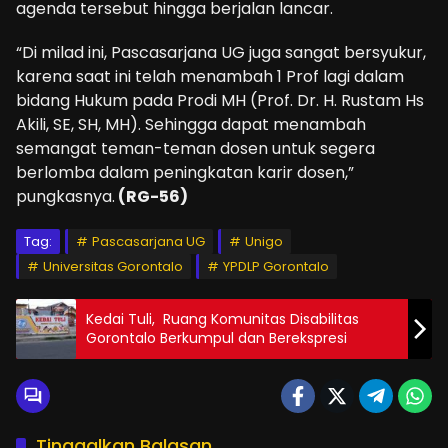
agenda tersebut hingga berjalan lancar.
“Di milad ini, Pascasarjana UG juga sangat bersyukur,
karena saat ini telah menambah 1 Prof lagi dalam
bidang Hukum pada Prodi MH (Prof. Dr. H. Rustam Hs
Akili, SE, SH, MH). Sehingga dapat menambah
semangat teman-teman dosen untuk segera
berlomba dalam peningkatan karir dosen,”
pungkasnya.
(RG-56)
Tag:
Pascasarjana UG
Unigo
Universitas Gorontalo
YPDLP Gorontalo
Kedai Tuli, Ruang Komunitas Disabilitas
Gorontalo Berkumpul dan Berekspresi
Tinggalkan Balasan