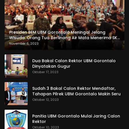
Presiden BEM UBM Gorontalo Meningal Jelang
Wisuda. Orang Tua Berlinang Air Mata Menerima SKL
dan Pemasangan Salempang
November 6, 2023
Dua Bakal Calon Rektor UBM Gorontalo
Dinyatakan Gugur
Oktober 17, 2023
Sudah 3 Bakal Calon Rektor Mendaftar,
Tahapan Pilrek UBM Gorontalo Makin Seru
Oktober 12, 2023
Panitia UBM Gorontalo Mulai Jaring Calon
Rektor
Oktober 10, 2023