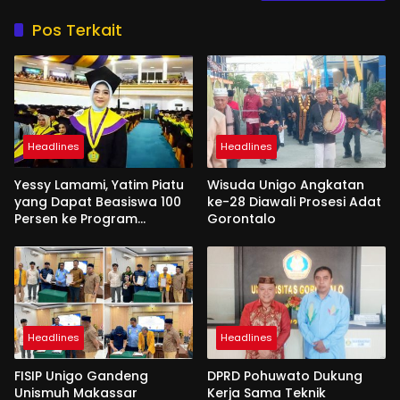
Pos Terkait
Headlines
Headlines
Yessy Lamami, Yatim Piatu
Wisuda Unigo Angkatan
yang Dapat Beasiswa 100
ke-28 Diawali Prosesi Adat
Persen ke Program
Gorontalo
Magister
Headlines
Headlines
FISIP Unigo Gandeng
DPRD Pohuwato Dukung
Unismuh Makassar
Kerja Sama Teknik