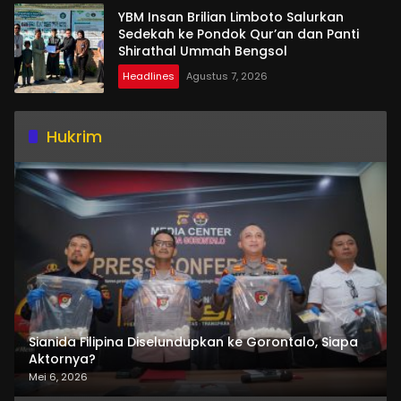
YBM Insan Brilian Limboto Salurkan
Sedekah ke Pondok Qur’an dan Panti
Shirathal Ummah Bengsol
Headlines
Agustus 7, 2026
Hukrim
Sianida Filipina Diselundupkan ke Gorontalo, Siapa
Aktornya?
Mei 6, 2026