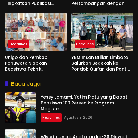
Tingkatkan Publikasi
Pertambangan dengan
Internasional
Unigo
Headlines
Headlines
Unigo dan Pemkab
YBM Insan Brilian Limboto
Pohuwato Siapkan
Salurkan Sedekah ke
Beasiswa Teknik
Pondok Qur’an dan Panti
Pertambangan
Shirathal Ummah Bengsol
Baca Juga
Yessy Lamami, Yatim Piatu yang Dapat
Beasiswa 100 Persen ke Program
Magister
Headlines
Agustus 9, 2026
Wisuda Unigo Angkatan ke-28 Diawali