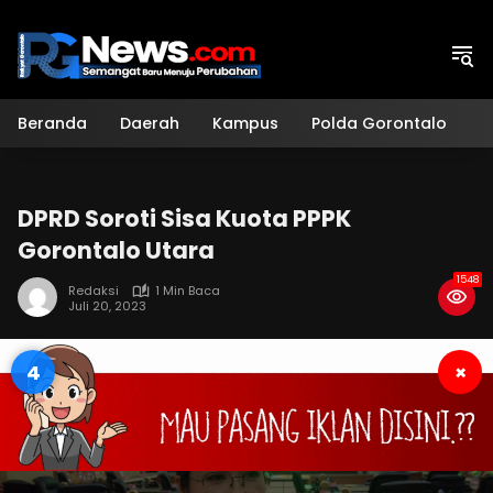
Langsung
ke
konten
Beranda
Daerah
Kampus
Polda Gorontalo
H
DPRD Soroti Sisa Kuota PPPK
Gorontalo Utara
1548
Redaksi
1 Min Baca
Juli 20, 2023
4
×