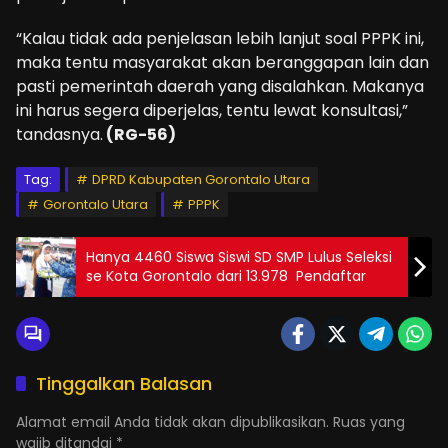
“Kalau tidak ada penjelasan lebih lanjut soal PPPK ini,
maka tentu masyarakat akan beranggapan lain dan
pasti pemerintah daerah yang disalahkan. Makanya
ini harus segera diperjelas, tentu lewat konsultasi,”
tandasnya.
(RG-56)
Tag:
DPRD Kabupaten Gorontalo Utara
Gorontalo Utara
PPPK
Hanya 4460 Siswa Siswi SD SMP Lulus Seleksi
se Kota Gorontalo dari 13.978 Pendaftar
Tinggalkan Balasan
Alamat email Anda tidak akan dipublikasikan.
Ruas yang
wajib ditandai
*