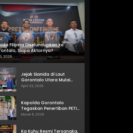
nida Filipina Diselundupkan ke
ontalo, Siapa Aktornya?
6, 2026
Jejak Sianida di Laut
Gorontalo Utara Mulai
Terkuak
April 23, 2026
Kapolda Gorontalo
Tegaskan Penertiban PETI
Terus Berjalan
Maret 8, 2026
Ka Kuhu Resmi Tersangka,