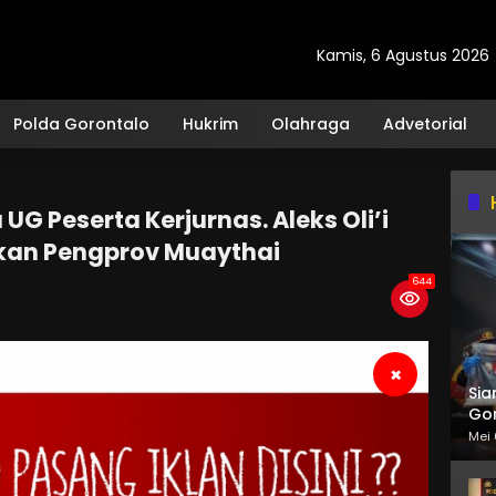
Kamis, 6 Agustus 2026
Polda Gorontalo
Hukrim
Olahraga
Advetorial
UG Peserta Kerjurnas. Aleks Oli’i
ikan Pengprov Muaythai
644
×
Sia
Gor
Mei 