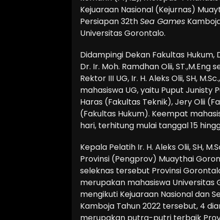
Kejuaraan Nasional (Kejurnas) Muayt
Persiapan 32th
Sea Games
Kamboja 
Universitas Gorontalo.
Didampingi Dekan Fakultas Hukum, Dr.
Dr. Ir. Moh. Ramdhan Olii, ST.,M.Eng
Rektor III UG, Ir. H. Aleks Olii, SH, 
mahasiswa UG, yaitu Puput Junisty Pu
Haras (Fakultas Teknik), Jery Olii (
(Fakultas Hukum). Keempat mahasisw
hari, terhitung mulai tanggal 15 hi
Kepala Pelatih Ir. H. Aleks Olii, SH
Provinsi (Pengprov) Muaythai Goro
seleknas tersebut Provinsi Gorontal
merupakan mahasiswa Universitas Gor
mengikuti Kejuaraan Nasional dan Se
Kamboja Tahun 2022 tersebut, 4 di
merupakan putra-putri terbaik Provi