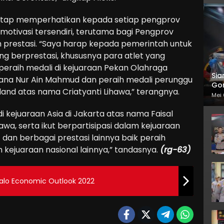
tetap memperhatikan kepada setiap pengprov
 motivasi tersendiri, terutama bagi Pengprov
 prestasi. “Saya harap kepada pemerintah untuk
 berprestasi, khususnya para atlet yang
peraih medali di kejuaraan Pekan Olahraga
Sia
fana Nur Ain Mahmud dan peraih medali perunggu
Gor
iland atas nama Criatyanti Lihawa,” terangnya.
Mei 
di kejuaraan Asia di Jakarta atas nama Faisal
wa, serta ikut berpartisipasi dalam kejuaraan
dan berbagai prestasi lainnya baik peraih
m kejuaraan nasional lainnya,” tandasnya.
(rg-63)
talo Economic Outlook 2022