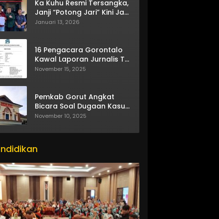
Ka Kuhu Resmi Tersangka,
Janji “Potong Jari” Kini Jadi
Bumerang
Januari 13, 2026
16 Pengacara Gorontalo
Kawal Laporan Jurnalis TV
One
November 15, 2025
Pemkab Gorut Angkat
Bicara Soal Dugaan Kasus
Asusila Oknum ASN
November 10, 2025
ndidikan