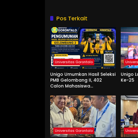
Pos Terkait
Universitas Gorontalo
Univer
Unigo Umumkan Hasil Seleksi
Unigo L
PMB Gelombang II, 402
Ke-25
Calon Mahasiswa
Dinyatakan Lulus
Universitas Gorontalo
Univer