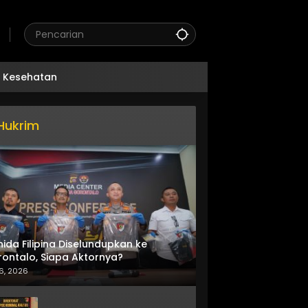
Kesehatan
Hukrim
nida Filipina Diselundupkan ke
ontalo, Siapa Aktornya?
6, 2026