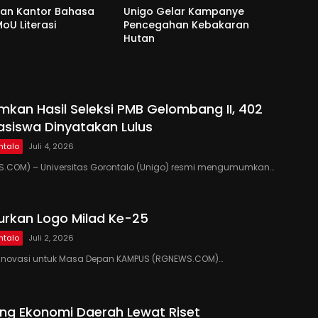
dan Kantor Bahasa
Unigo Gelar Kampanye
oU Literasi
Pencegahan Kebakaran
Hutan
kan Hasil Seleksi PMB Gelombang II, 402
siswa Dinyatakan Lulus
ntalo
Juli 4, 2026
.COM) – Universitas Gorontalo (Unigo) resmi mengumumkan…
urkan Logo Milad Ke-25
ntalo
Juli 2, 2026
si, Inovasi untuk Masa Depan KAMPUS (RGNEWS.COM)…
ng Ekonomi Daerah Lewat Riset