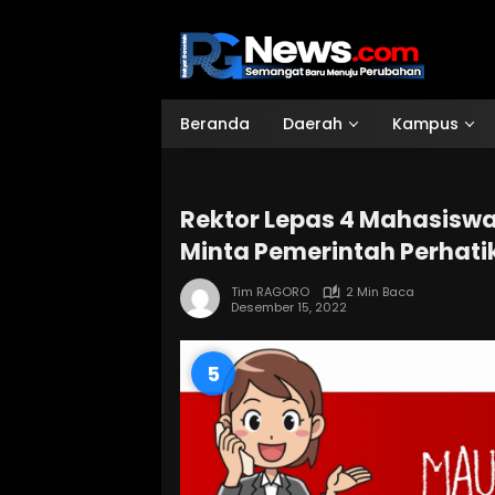
Langsung
ke
konten
Beranda
Daerah
Kampus
Rektor Lepas 4 Mahasiswa 
Minta Pemerintah Perhat
Tim RAGORO
2 Min Baca
Desember 15, 2022
4