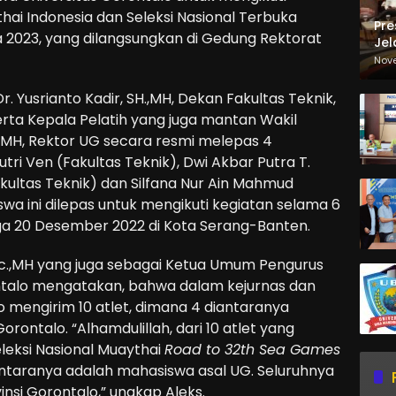
hai Indonesia dan Seleksi Nasional Terbuka
Pre
2023, yang dilangsungkan di Gedung Rektorat
Jel
Ma
Nov
Sa
 Yusrianto Kadir, SH.,MH, Dekan Fakultas Teknik,
 serta Kepala Pelatih yang juga mantan Wakil
M.Sc.,MH, Rektor UG secara resmi melepas 4
tri Ven (Fakultas Teknik), Dwi Akbar Putra T.
Fakultas Teknik) dan Silfana Nur Ain Mahmud
a ini dilepas untuk mengikuti kegiatan selama 6
ngga 20 Desember 2022 di Kota Serang-Banten.
, M.Sc.,MH yang juga sebagai Ketua Umum Pengurus
ntalo mengatakan, bahwa dalam kejurnas dan
o mengirim 10 atlet, dimana 4 diantaranya
ontalo. “Alhamdulillah, dari 10 atlet yang
leksi Nasional Muaythai
Road to 32th Sea Games
antaranya adalah mahasiswa asal UG. Seluruhnya
nsi Gorontalo,” ungkap Aleks.