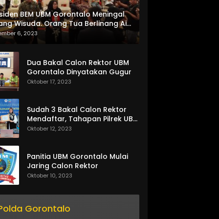
siden BEM UBM Gorontalo Meningal
ang Wisuda. Orang Tua Berlinang Air
ta Menerima SKL dan Pemasangan
ember 6, 2023
lempang
Dua Bakal Calon Rektor UBM
Gorontalo Dinyatakan Gugur
Oktober 17, 2023
Sudah 3 Bakal Calon Rektor
Mendaftar, Tahapan Pilrek UBM
Gorontalo Makin Seru
Oktober 12, 2023
Panitia UBM Gorontalo Mulai
Jaring Calon Rektor
Oktober 10, 2023
Polda Gorontalo