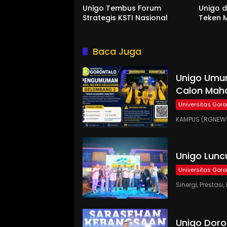
Unigo Tembus Forum
Unigo 
Strategis KSTI Nasional
Teken M
Baca Juga
Unigo Umum
Calon Maha
Universitas Goro
KAMPUS (RGNEWS
Unigo Lunc
Universitas Goro
Sinergi, Presta
Unigo Doro