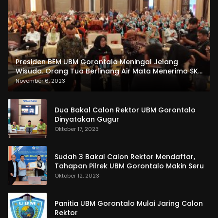
Presiden BEM UBM Gorontalo Meningal Jelang
Wisuda. Orang Tua Berlinang Air Mata Menerima SKL
dan Pemasangan Salempang
November 6, 2023
Dua Bakal Calon Rektor UBM Gorontalo
Dinyatakan Gugur
Oktober 17, 2023
Sudah 3 Bakal Calon Rektor Mendaftar,
Tahapan Pilrek UBM Gorontalo Makin Seru
Oktober 12, 2023
Panitia UBM Gorontalo Mulai Jaring Calon
Rektor