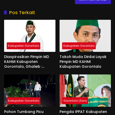
Pos Terkait
Kabupaten Gorontalo
Kabupaten Gorontalo
Diaspirasikan Pimpin MD
Tokoh Muda Dinilai Layak
KAHMI Kabupaten
Pimpin MD KAHMI
Gorontalo, Ghalieb :
Kabupaten Gorontalo
Banyak Senior Lebih Layak
Kabupaten Gorontalo
Gorontalo Utara
Pohon Tumbang Picu
Pengda IPPAT Kabupaten