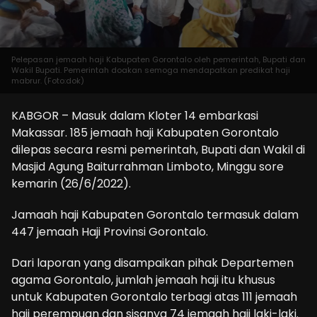
Pelepasan jemaah haji Kabupaten Gorontalo oleh pemerintah, Bupati dan
Wakil Bupati. Pemerintah doakan semoga mendapatkan predikat haji
mabrur. (Foto:dok)
KABGOR – Masuk dalam Kloter 14 embarkasi
Makassar. 185 jemaah haji Kabupaten Gorontalo
dilepas secara resmi pemerintah, Bupati dan Wakil di
Masjid Agung Baiturrahman Limboto, Minggu sore
kemarin (26/6/2022).
Jamaah haji Kabupaten Gorontalo termasuk dalam
447 jemaah Haji Provinsi Gorontalo.
Dari laporan yang disampaikan pihak Departemen
agama Gorontalo, jumlah jemaah haji itu khusus
untuk Kabupaten Gorontalo terbagi atas 111 jemaah
haji perempuan dan sisanya 74 jemaah haji laki-laki.