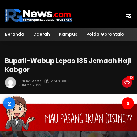
Langsung
ke
konten
Beranda
Daerah
Kampus
Polda Gorontalo
H
Bupati-Wabup Lepas 185 Jemaah Haji
Kabgor
460
Tim RAGORO
2 Min Baca
Juni 27, 2022
1
×