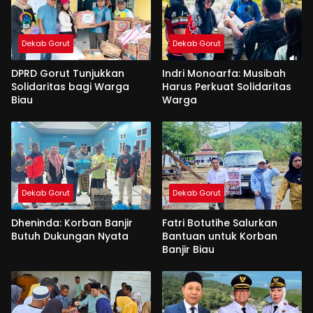
Dekab Gorut
Dekab Gorut
DPRD Gorut Tunjukkan
Indri Monoarfa: Musibah
Solidaritas bagi Warga
Harus Perkuat Solidaritas
Biau
Warga
Dekab Gorut
Dekab Gorut
Dheninda: Korban Banjir
Fatri Botutihe Salurkan
Butuh Dukungan Nyata
Bantuan untuk Korban
Banjir Biau