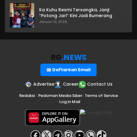
Ka Kuhu Resmi Tersangka, Janji
“Potong Jari” Kini Jadi Bumerang
Januari 13, 2026
RG
.NEWS
Daftarkan Email
Advertise
Career
Contact Us
Redaksi
•
Pedoman Media Siber
•
Terms of Service
•
Log in Mail