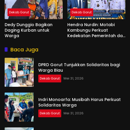
Dekab Gorut
Dekab Gorut
Dedy Dunggio Bagikan
Hendra Nurdin: Motabi
Daging Kurban untuk
Kambungu Perkuat
Warga
Kedekatan Pemerintah dan
Warga
Baca Juga
DPRD Gorut Tunjukkan Solidaritas bagi
Warga Biau
Dekab Gorut
Mei 31, 2026
Indri Monoarfa: Musibah Harus Perkuat
Solidaritas Warga
Dekab Gorut
Mei 31, 2026