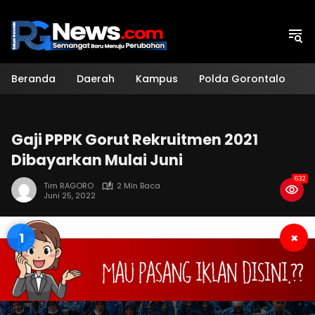
Langsung
ke
konten
Beranda
Daerah
Kampus
Polda Gorontalo
H
Gaji PPPK Gorut Rekruitmen 2021
Dibayarkan Mulai Juni
632
Tim RAGORO
2 Min Baca
Juni 25, 2022