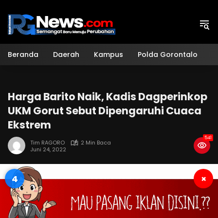
Langsung
ke
konten
Beranda
Daerah
Kampus
Polda Gorontalo
H
Harga Barito Naik, Kadis Dagperinkop
UKM Gorut Sebut Dipengaruhi Cuaca
Ekstrem
541
Tim RAGORO
2 Min Baca
Juni 24, 2022
3
×