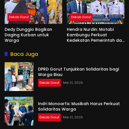
Dekab Gorut
Dekab Gorut
Dedy Dunggio Bagikan
Hendra Nurdin: Motabi
Daging Kurban untuk
Kambungu Perkuat
Warga
Kedekatan Pemerintah dan
Warga
Baca Juga
DPRD Gorut Tunjukkan Solidaritas bagi
Warga Biau
Dekab Gorut
Mei 31, 2026
Indri Monoarfa: Musibah Harus Perkuat
Solidaritas Warga
Dekab Gorut
Mei 31, 2026