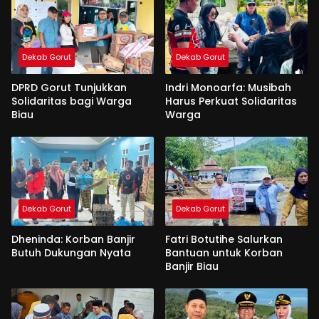
Dekab Gorut
Dekab Gorut
DPRD Gorut Tunjukkan
Indri Monoarfa: Musibah
Solidaritas bagi Warga
Harus Perkuat Solidaritas
Biau
Warga
Dekab Gorut
Dekab Gorut
Dheninda: Korban Banjir
Fatri Botutihe Salurkan
Butuh Dukungan Nyata
Bantuan untuk Korban
Banjir Biau