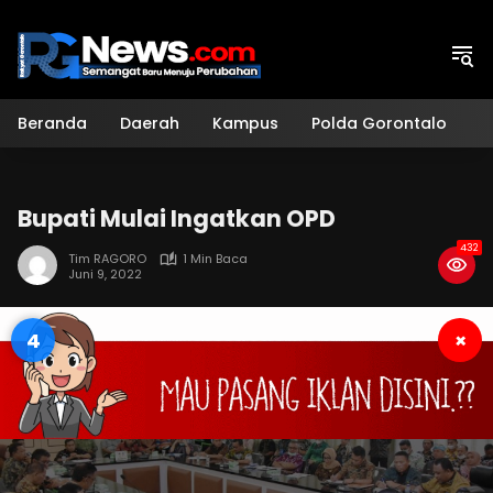
Langsung
ke
konten
Beranda
Daerah
Kampus
Polda Gorontalo
H
Bupati Mulai Ingatkan OPD
432
Tim RAGORO
1 Min Baca
Juni 9, 2022
3
×