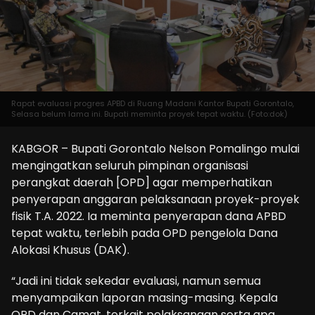
Rapat evaluasi progres APBD di Ruang Madani Kantor Bupati Gorontalo,
Selasa belum lama ini. Bupati meminta proyek tepat waktu. (Foto:dok)
KABGOR – Bupati Gorontalo Nelson Pomalingo mulai
mengingatkan seluruh pimpinan organisasi
perangkat daerah [OPD] agar memperhatikan
penyerapan anggaran pelaksanaan proyek-proyek
fisik T.A. 2022. Ia meminta penyerapan dana APBD
tepat waktu, terlebih pada OPD pengelola Dana
Alokasi Khusus (DAK).
“Jadi ini tidak sekedar evaluasi, namun semua
menyampaikan laporan masing-masing. Kepala
OPD dan Camat, terkait pelaksanaan serta apa