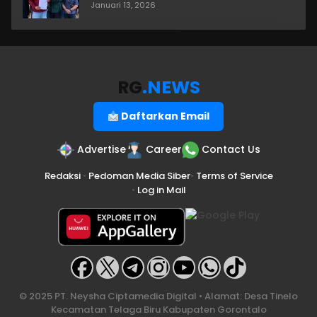
Januari 13, 2026
RG
.NEWS
Daftarkan Email
Advertise
Career
Contact Us
Redaksi
•
Pedoman Media Siber
•
Terms of Service
•
Log in Mail
© 2025 PT. Neysha Ciptamedia Digital • Alamat: Desa Tinelo
Kecamatan Telaga Biru Kabupaten Gorontalo