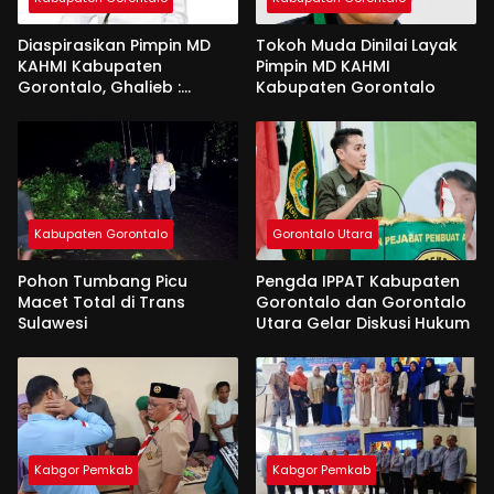
Diaspirasikan Pimpin MD
Tokoh Muda Dinilai Layak
KAHMI Kabupaten
Pimpin MD KAHMI
Gorontalo, Ghalieb :
Kabupaten Gorontalo
Banyak Senior Lebih Layak
Kabupaten Gorontalo
Gorontalo Utara
Pohon Tumbang Picu
Pengda IPPAT Kabupaten
Macet Total di Trans
Gorontalo dan Gorontalo
Sulawesi
Utara Gelar Diskusi Hukum
Kabgor Pemkab
Kabgor Pemkab