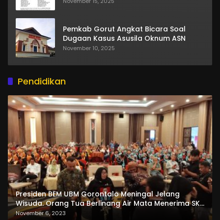
November 15, 2025
Pemkab Gorut Angkat Bicara Soal
Dugaan Kasus Asusila Oknum ASN
November 10, 2025
Pendidikan
Presiden BEM UBM Gorontalo Meningal Jelang
Wisuda. Orang Tua Berlinang Air Mata Menerima SKL
dan Pemasangan Salempang
November 6, 2023