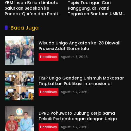
YBM Insan Brilian Limboto
Tepis Tudingan Cari
Salurkan Sedekah ke
Panggung. dr. Yanti
Pondok Qur’an dan Panti
Tegaskan Bantuan UMKM
Shirathal Ummah Bengsol
Aspirasi dan Harapan
Rakyat
Baca Juga
Wisuda Unigo Angkatan ke-28 Diawali
Prosesi Adat Gorontalo
Headlines
Agustus 8, 2026
FISIP Unigo Gandeng Unismuh Makassar
Tingkatkan Publikasi Internasional
Headlines
Agustus 7, 2026
DPRD Pohuwato Dukung Kerja Sama
Teknik Pertambangan dengan Unigo
Headlines
Agustus 7, 2026