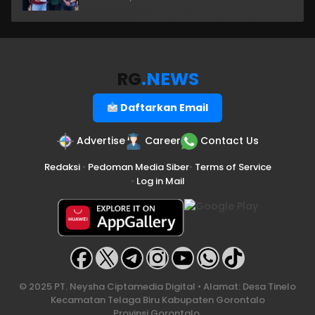
RG
.NEWS
Daftarkan Email
Advertise
Career
Contact Us
Redaksi
•
Pedoman Media Siber
•
Terms of Service
•
Log in Mail
© 2025 PT. Neysha Ciptamedia Digital • Alamat: Desa Tinelo
Kecamatan Telaga Biru Kabupaten Gorontalo
Provinsi Gorontalo.