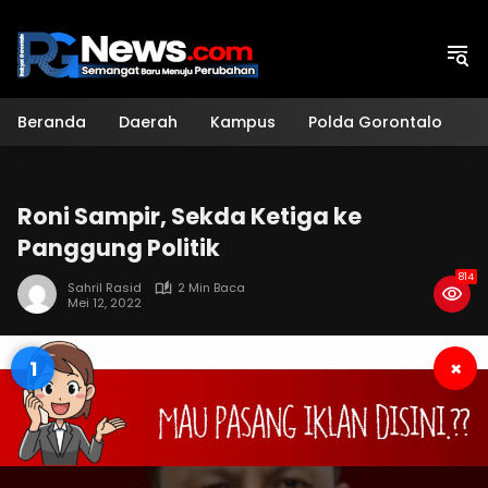
Langsung
ke
konten
Beranda
Daerah
Kampus
Polda Gorontalo
H
Roni Sampir, Sekda Ketiga ke
Panggung Politik
814
Sahril Rasid
2 Min Baca
Mei 12, 2022
1
×