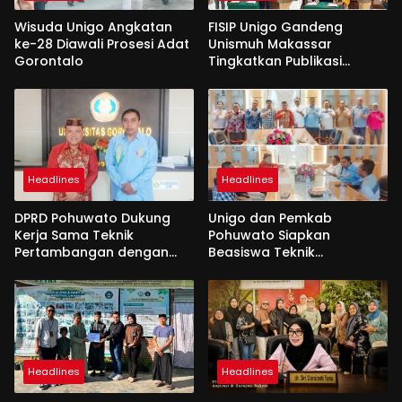
Wisuda Unigo Angkatan
FISIP Unigo Gandeng
ke-28 Diawali Prosesi Adat
Unismuh Makassar
Gorontalo
Tingkatkan Publikasi
Internasional
Headlines
Headlines
DPRD Pohuwato Dukung
Unigo dan Pemkab
Kerja Sama Teknik
Pohuwato Siapkan
Pertambangan dengan
Beasiswa Teknik
Unigo
Pertambangan
Headlines
Headlines