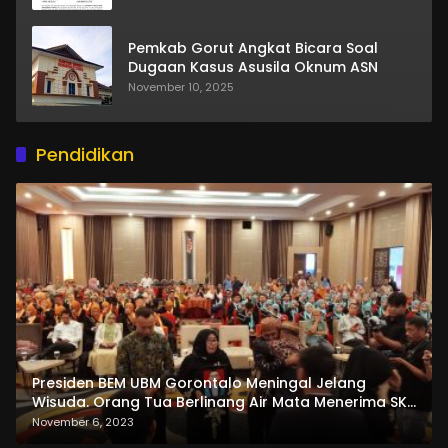
Pemkab Gorut Angkat Bicara Soal
Dugaan Kasus Asusila Oknum ASN
November 10, 2025
Pendidikan
Presiden BEM UBM Gorontalo Meningal Jelang
Wisuda. Orang Tua Berlinang Air Mata Menerima SKL
dan Pemasangan Salempang
November 6, 2023