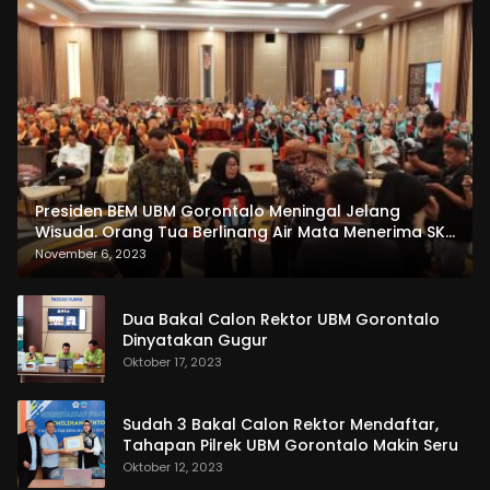
Presiden BEM UBM Gorontalo Meningal Jelang
Wisuda. Orang Tua Berlinang Air Mata Menerima SKL
dan Pemasangan Salempang
November 6, 2023
Dua Bakal Calon Rektor UBM Gorontalo
Dinyatakan Gugur
Oktober 17, 2023
Sudah 3 Bakal Calon Rektor Mendaftar,
Tahapan Pilrek UBM Gorontalo Makin Seru
Oktober 12, 2023