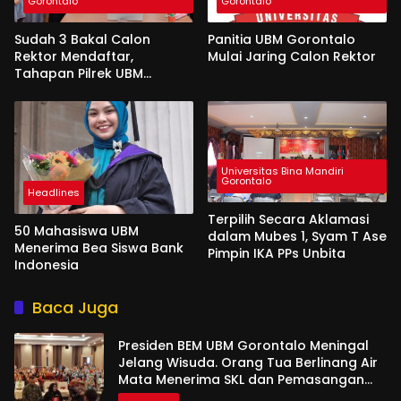
Gorontalo
Gorontalo
Sudah 3 Bakal Calon
Panitia UBM Gorontalo
Rektor Mendaftar,
Mulai Jaring Calon Rektor
Tahapan Pilrek UBM
Gorontalo Makin Seru
Universitas Bina Mandiri
Gorontalo
Headlines
Terpilih Secara Aklamasi
50 Mahasiswa UBM
dalam Mubes 1, Syam T Ase
Menerima Bea Siswa Bank
Pimpin IKA PPs Unbita
Indonesia
Baca Juga
Presiden BEM UBM Gorontalo Meningal
Jelang Wisuda. Orang Tua Berlinang Air
Mata Menerima SKL dan Pemasangan
Salempang