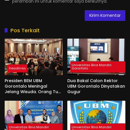
peramban ini untuk komentar saya berikutnya.
Pos Terkait
Universitas Bina Mandiri
Headlines
Gorontalo
Presiden BEM UBM
Dua Bakal Calon Rektor
Gorontalo Meningal
UBM Gorontalo Dinyatakan
Jelang Wisuda. Orang Tua
Gugur
Berlinang Air Mata
Menerima SKL dan
Pemasangan Salempang
Universitas Bina Mandiri
Universitas Bina Mandiri