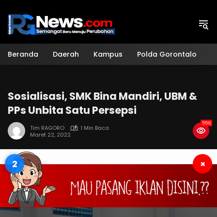
Langsung
ke
konten
Beranda
Daerah
Kampus
Polda Gorontalo
H
Sosialisasi, SMK Bina Mandiri, UBM &
PPs Unbita Satu Persepsi
556
Tim RAGORO
1 Min Baca
Maret 22, 2022
1
×