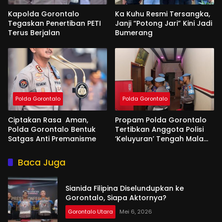
Kapolda Gorontalo
Ka Kuhu Resmi Tersangka,
Tegaskan Penertiban PETI
Janji “Potong Jari” Kini Jadi
Terus Berjalan
Bumerang
Polda Gorontalo
Polda Gorontalo
Ciptakan Rasa Aman,
Propam Polda Gorontalo
Polda Gorontalo Bentuk
Tertibkan Anggota Polisi
Satgas Anti Premanisme
‘Keluyuran’ Tengah Malam
di Tempat Hiburan
Baca Juga
Sianida Filipina Diselundupkan ke
Gorontalo, Siapa Aktornya?
Gorontalo Utara
Mei 6, 2026