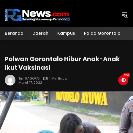
Langsung
ke
konten
Beranda
Daerah
Kampus
Polda Gorontalo
H
Polwan Gorontalo Hibur Anak-Anak
Ikut Vaksinasi
552
Tim RAGORO
1 Min Baca
Maret 17, 2022