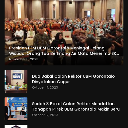
Presiden BEM UBM Gorontalo Meningal Jelang
Wisuda. Orang Tua Berlinang Air Mata Menerima SKL
dan Pemasangan Salempang
November 6, 2023
Dua Bakal Calon Rektor UBM Gorontalo
Dinyatakan Gugur
Oktober 17, 2023
Sudah 3 Bakal Calon Rektor Mendaftar,
Tahapan Pilrek UBM Gorontalo Makin Seru
Oktober 12, 2023