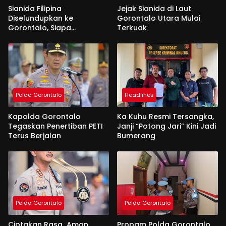
Sianida Filipina
Jejak Sianida di Laut
Diselundupkan ke
Gorontalo Utara Mulai
Gorontalo, Siapa
Terkuak
Aktornya?
Polda Gorontalo
Headlines
Kapolda Gorontalo
Ka Kuhu Resmi Tersangka,
Tegaskan Penertiban PETI
Janji “Potong Jari” Kini Jadi
Terus Berjalan
Bumerang
Polda Gorontalo
Polda Gorontalo
Ciptakan Rasa Aman,
Propam Polda Gorontalo