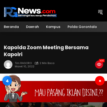
Langsung
ke
konten
Beranda
Daerah
Kampus
Polda Gorontalo
H
Kapolda Zoom Meeting Bersama
Kapolri
430
Tim RAGORO
2 Min Baca
Maret 10, 2022
3
×