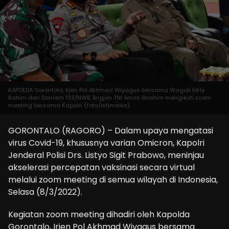
KAPOLDA Gorontalo, Irjen Pol Akhmad Wiyagus bersama Wagub Idris
Rahim dan Danrem 133/NWB, Brigjen TNI Amrin Ibrahim mengikuti zoom
meeting bersama Kapolri. (foto/istimewa)
GORONTALO (RAGORO) – Dalam upaya mengatasi
virus Covid-19, khususnya varian Omicron, Kapolri
Jenderal Polisi Drs. Listyo Sigit Prabowo, meninjau
akselerasi percepatan vaksinasi secara virtual
melalui zoom meeting di semua wilayah di Indonesia,
Selasa (8/3/2022).
Kegiatan zoom meeting dihadiri oleh Kapolda
Gorontalo, Irjen Pol Akhmad Wiyagus bersama