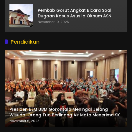
Pemkab Gorut Angkat Bicara Soal
Dugaan Kasus Asusila Oknum ASN
November 10, 2025
Pendidikan
Presiden BEM UBM Gorontalo Meningal Jelang
Wisuda. Orang Tua Berlinang Air Mata Menerima SKL
dan Pemasangan Salempang
November 6, 2023