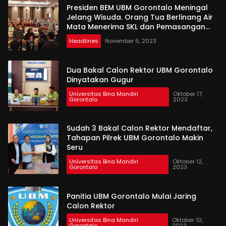
Presiden BEM UBM Gorontalo Meningal
Jelang Wisuda. Orang Tua Berlinang Air
Mata Menerima SKL dan Pemasangan
Salempang
Headlines
November 6, 2023
Dua Bakal Calon Rektor UBM Gorontalo
Dinyatakan Gugur
Universitas Bina Mandiri
Oktober 17,
Gorontalo
2023
Sudah 3 Bakal Calon Rektor Mendaftar,
Tahapan Pilrek UBM Gorontalo Makin
Seru
Universitas Bina Mandiri
Oktober 12,
Gorontalo
2023
Panitia UBM Gorontalo Mulai Jaring
Calon Rektor
Universitas Bina Mandiri
Oktober 10,
Gorontalo
2023