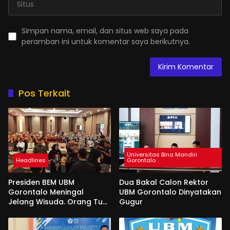
Simpan nama, email, dan situs web saya pada
peramban ini untuk komentar saya berikutnya.
Pos Terkait
Universitas Bina Mandiri
Headlines
Gorontalo
Presiden BEM UBM
Dua Bakal Calon Rektor
Gorontalo Meningal
UBM Gorontalo Dinyatakan
Jelang Wisuda. Orang Tua
Gugur
Berlinang Air Mata
Menerima SKL dan