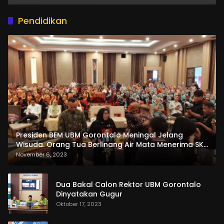
Pendidikan
Presiden BEM UBM Gorontalo Meningal Jelang
Wisuda. Orang Tua Berlinang Air Mata Menerima SKL
dan Pemasangan Salempang
November 6, 2023
Dua Bakal Calon Rektor UBM Gorontalo
Dinyatakan Gugur
Oktober 17, 2023