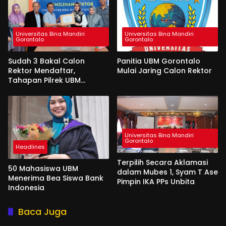
Pemasangan Salempang
Universitas Bina Mandiri
Universitas Bina Mandiri
Gorontalo
Gorontalo
Sudah 3 Bakal Calon
Panitia UBM Gorontalo
Rektor Mendaftar,
Mulai Jaring Calon Rektor
Tahapan Pilrek UBM
Gorontalo Makin Seru
Universitas Bina Mandiri
Gorontalo
Headlines
Terpilih Secara Aklamasi
50 Mahasiswa UBM
dalam Mubes 1, Syam T Ase
Menerima Bea Siswa Bank
Pimpin IKA PPs Unbita
Indonesia
Baca Juga