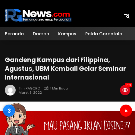
Langsung
ke
konten
Beranda
Daerah
Kampus
Polda Gorontalo
H
Gandeng Kampus dari Filippina,
Agustus, UBM Kembali Gelar Seminar
Internasional
763
Tim RAGORO
1 Min Baca
Maret 8, 2022
3
×