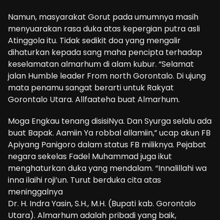
Namun, masyarakat Gorut pada umumnya masih
menyuarakan rasa duka atas kepergian putra asli
Atinggola itu. Tidak sedikit doa yang mengalir
dihaturkan kepada sang maha pencipta terhadap
keselamatan almarhum di alam kubur. “Selamat
jalan Humble leader From north Gorontalo. Di ujung
mata penamu sangat berarti untuk Rakyat
Gorontalo Utara. Allfaateha buat Almarhum.
Moga Engkau tenang disisiNya. Dan Syurga selalu ada
buat Bapak. Aamiin Ya robbal allamiin,” ucap akun FB
Apiyang Panigoro dalam status FB miliknya. Pejabat
negara sekelas Fadel Muhammad juga ikut
menghaturkan duka yang mendalam. “Innalillahi wa
inna ilaihi roji’un. Turut berduka cita atas
meninggalnya
Dr. H. Indra Yasin, S.H., M.H. (Bupati kab. Gorontalo
Utara). Almarhum adalah pribadi yang baik,