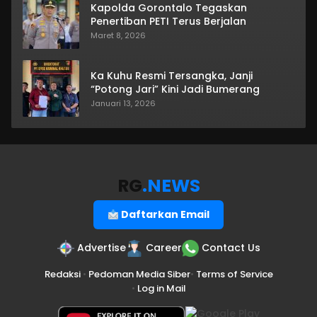
Kapolda Gorontalo Tegaskan
Penertiban PETI Terus Berjalan
Maret 8, 2026
Ka Kuhu Resmi Tersangka, Janji
“Potong Jari” Kini Jadi Bumerang
Januari 13, 2026
RG
.NEWS
Daftarkan Email
Advertise
Career
Contact Us
Redaksi
•
Pedoman Media Siber
•
Terms of Service
•
Log in Mail