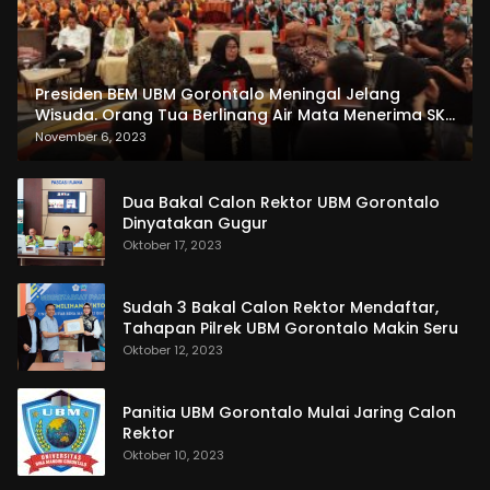
Presiden BEM UBM Gorontalo Meningal Jelang
Wisuda. Orang Tua Berlinang Air Mata Menerima SKL
dan Pemasangan Salempang
November 6, 2023
Dua Bakal Calon Rektor UBM Gorontalo
Dinyatakan Gugur
Oktober 17, 2023
Sudah 3 Bakal Calon Rektor Mendaftar,
Tahapan Pilrek UBM Gorontalo Makin Seru
Oktober 12, 2023
Panitia UBM Gorontalo Mulai Jaring Calon
Rektor
Oktober 10, 2023