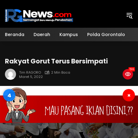
Langsung
ke
konten
Beranda
Daerah
Kampus
Polda Gorontalo
H
Rakyat Gorut Terus Bersimpati
516
Tim RAGORO
2 Min Baca
Maret 5, 2022
3
×