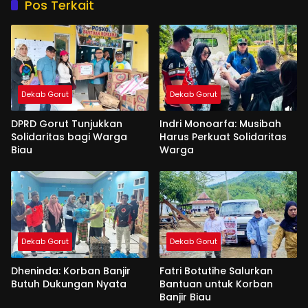
Pos Terkait
Dekab Gorut
Dekab Gorut
DPRD Gorut Tunjukkan
Indri Monoarfa: Musibah
Solidaritas bagi Warga
Harus Perkuat Solidaritas
Biau
Warga
Dekab Gorut
Dekab Gorut
Dheninda: Korban Banjir
Fatri Botutihe Salurkan
Butuh Dukungan Nyata
Bantuan untuk Korban
Banjir Biau