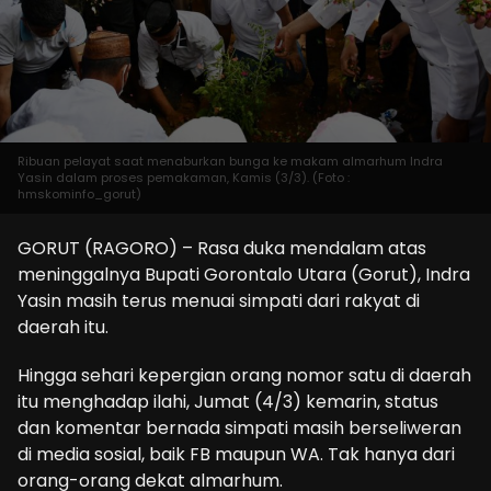
Ribuan pelayat saat menaburkan bunga ke makam almarhum Indra
Yasin dalam proses pemakaman, Kamis (3/3). (Foto :
hmskominfo_gorut)
GORUT (RAGORO) – Rasa duka mendalam atas
meninggalnya Bupati Gorontalo Utara (Gorut), Indra
Yasin masih terus menuai simpati dari rakyat di
daerah itu.
Hingga sehari kepergian orang nomor satu di daerah
itu menghadap ilahi, Jumat (4/3) kemarin, status
dan komentar bernada simpati masih berseliweran
di media sosial, baik FB maupun WA. Tak hanya dari
orang-orang dekat almarhum.