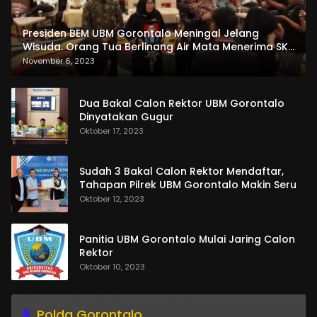
Presiden BEM UBM Gorontalo Meningal Jelang
Wisuda. Orang Tua Berlinang Air Mata Menerima SKL
dan Pemasangan Salempang
November 6, 2023
Dua Bakal Calon Rektor UBM Gorontalo
Dinyatakan Gugur
Oktober 17, 2023
Sudah 3 Bakal Calon Rektor Mendaftar,
Tahapan Pilrek UBM Gorontalo Makin Seru
Oktober 12, 2023
Panitia UBM Gorontalo Mulai Jaring Calon
Rektor
Oktober 10, 2023
Polda Gorontalo