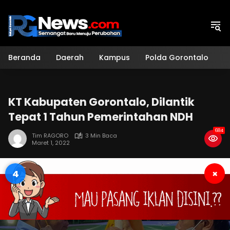
Langsung
ke
konten
Beranda
Daerah
Kampus
Polda Gorontalo
H
KT Kabupaten Gorontalo, Dilantik
Tepat 1 Tahun Pemerintahan NDH
684
Tim RAGORO
3 Min Baca
Maret 1, 2022
3
×