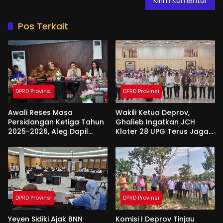
Pos Terkait
DPRD Provinsi
DPRD Provinsi
Awali Reses Masa
Wakili Ketua Deprov,
Persidangan Ketiga Tahun
Ghalieb Ingatkan JCH
2025-2026, Aleg Dapil
Kloter 28 UPG Terus Jaga
Bone Bolango Dapat
Kekompakan Saat Di
Apresiasi Dari Pemda
Tanah Suci
DPRD Provinsi
DPRD Provinsi
Yeyen Sidiki Ajak BNN
Komisi I Deprov Tinjau