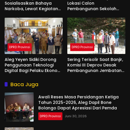
Sosialisasikan Bahaya
Lokasi Calon
Narkoba, Lewat Kegiatan
Pembangunan Sekolah
Reses Aleg
Garuda di Gorut
DPRD Provinsi
DPRD Provinsi
Aleg Yeyen Sidiki Dorong
Sering Terisolir Saat Banjir,
Penggunaan Teknologi
Komisi III Deprov Desak
Digital Bagi Pelaku Ekonomi
Pembangunan Jembatan
Di Bone Bolango
Gantung di Desa Modelidu
Baca Juga
Awali Reses Masa Persidangan Ketiga
Tahun 2025-2026, Aleg Dapil Bone
Bolango Dapat Apresiasi Dari Pemda
DPRD Provinsi
Juni 30, 2026