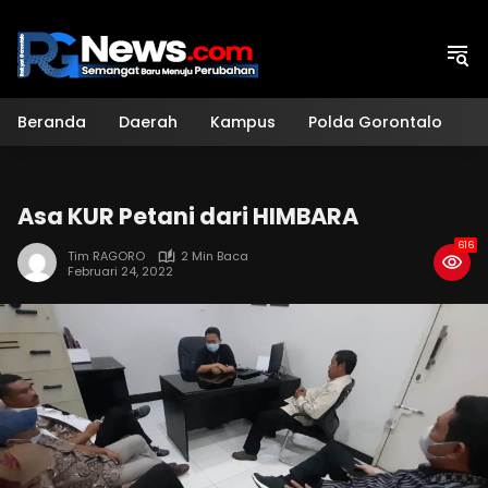
Langsung
ke
konten
Beranda
Daerah
Kampus
Polda Gorontalo
H
Asa KUR Petani dari HIMBARA
616
Tim RAGORO
2 Min Baca
Februari 24, 2022