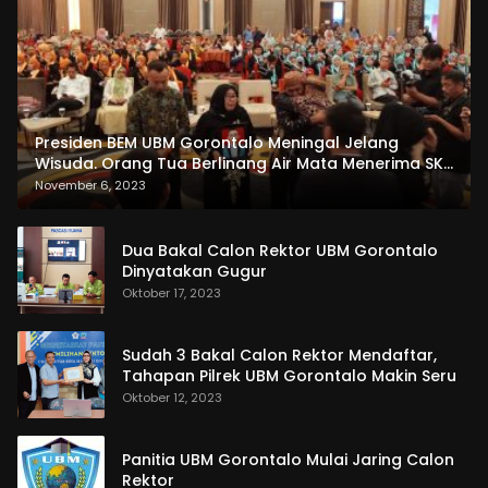
Presiden BEM UBM Gorontalo Meningal Jelang
Wisuda. Orang Tua Berlinang Air Mata Menerima SKL
dan Pemasangan Salempang
November 6, 2023
Dua Bakal Calon Rektor UBM Gorontalo
Dinyatakan Gugur
Oktober 17, 2023
Sudah 3 Bakal Calon Rektor Mendaftar,
Tahapan Pilrek UBM Gorontalo Makin Seru
Oktober 12, 2023
Panitia UBM Gorontalo Mulai Jaring Calon
Rektor