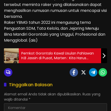
tersebut meminta raker yang dilaksanakan dapat
menghasilkan rumusan rumusan untuk mencapai visi
bersama.
Raker YBMG tahun 2022 ini mengusung tema
Penguatan SDM, Tata Kelola, dan Jejaring Menuju
Bina Mandiri Gorontalo yang Unggul, Profesional dan
Mengglobal. (ais)
Pemkot Gorontalo Kawal Usulan Pahlawan
H.B Jassin di Pusat, Marten : Kita Harus
Menghargai Karya-karya Besar Dari Hans
Bague Jassin
Tinggalkan Balasan
Alamat email Anda tidak akan dipublikasikan.
Ruas yang
wajib ditandai
*