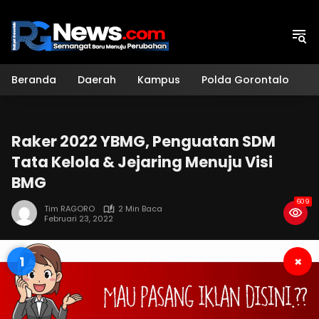
Langsung
ke
konten
Beranda
Daerah
Kampus
Polda Gorontalo
H
Raker 2022 YBMG, Penguatan SDM
Tata Kelola & Jejaring Menuju Visi
BMG
609
Tim RAGORO
2 Min Baca
Februari 23, 2022
0
×