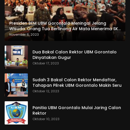
Presiden BEM UBM Gorontalo Meningal Jelang
Wisuda. Orang Tua Berlinang Air Mata Menerima SKL
dan Pemasangan Salempang
November 6, 2023
Dua Bakal Calon Rektor UBM Gorontalo
Dinyatakan Gugur
Oktober 17, 2023
Sudah 3 Bakal Calon Rektor Mendaftar,
Tahapan Pilrek UBM Gorontalo Makin Seru
Oktober 12, 2023
Panitia UBM Gorontalo Mulai Jaring Calon
Rektor
Oktober 10, 2023