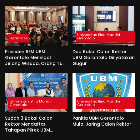
Universitas Bina Mandiri
Headlines
Gorontalo
Presiden BEM UBM
Dua Bakal Calon Rektor
Gorontalo Meningal
UBM Gorontalo Dinyatakan
Jelang Wisuda. Orang Tua
Gugur
Berlinang Air Mata
Menerima SKL dan
Pemasangan Salempang
Universitas Bina Mandiri
Universitas Bina Mandiri
Gorontalo
Gorontalo
Sudah 3 Bakal Calon
Panitia UBM Gorontalo
Rektor Mendaftar,
Mulai Jaring Calon Rektor
Tahapan Pilrek UBM
Gorontalo Makin Seru