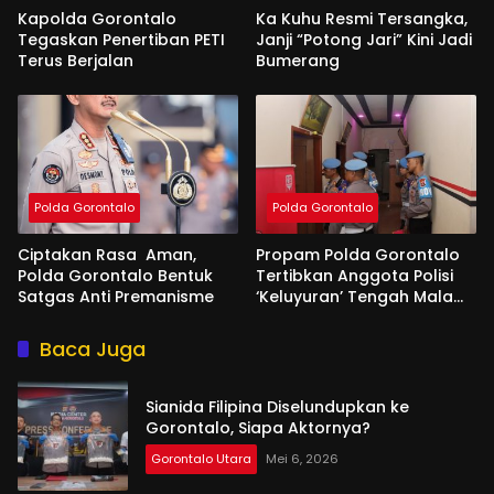
Kapolda Gorontalo
Ka Kuhu Resmi Tersangka,
Tegaskan Penertiban PETI
Janji “Potong Jari” Kini Jadi
Terus Berjalan
Bumerang
Polda Gorontalo
Polda Gorontalo
Ciptakan Rasa Aman,
Propam Polda Gorontalo
Polda Gorontalo Bentuk
Tertibkan Anggota Polisi
Satgas Anti Premanisme
‘Keluyuran’ Tengah Malam
di Tempat Hiburan
Baca Juga
Sianida Filipina Diselundupkan ke
Gorontalo, Siapa Aktornya?
Gorontalo Utara
Mei 6, 2026