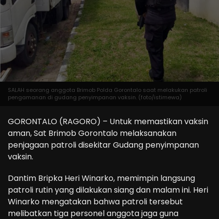
SALAH seorang anggota Brimob Polda Gorontalo saat melakukan patroli
pengamanan di gudang penyimpanan vaksin. (foto/istimewa)
GORONTALO (RAGORO) – Untuk memastikan vaksin
aman, Sat Brimob Gorontalo melaksanakan
penjagaan patroli disekitar Gudang penyimpanan
vaksin.
Dantim Bripka Heri Winarko, memimpin langsung
patroli rutin yang dilakukan siang dan malam ini. Heri
Winarko mengatakan bahwa patroli tersebut
melibatkan tiga personel anggota jaga guna