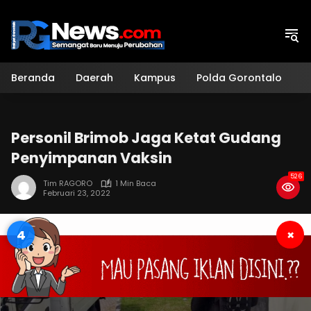
Langsung
ke
konten
Beranda
Daerah
Kampus
Polda Gorontalo
H
Personil Brimob Jaga Ketat Gudang
Penyimpanan Vaksin
526
Tim RAGORO
1 Min Baca
Februari 23, 2022
3
×