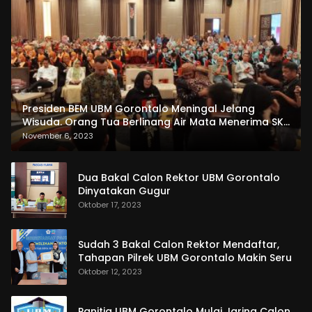
Presiden BEM UBM Gorontalo Meningal Jelang
Wisuda. Orang Tua Berlinang Air Mata Menerima SKL
dan Pemasangan Salempang
November 6, 2023
Dua Bakal Calon Rektor UBM Gorontalo
Dinyatakan Gugur
Oktober 17, 2023
Sudah 3 Bakal Calon Rektor Mendaftar,
Tahapan Pilrek UBM Gorontalo Makin Seru
Oktober 12, 2023
Panitia UBM Gorontalo Mulai Jaring Calon