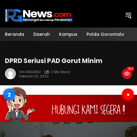
Langsung
ke
konten
Beranda
Daerah
Kampus
Polda Gorontalo
H
DPRD Seriusi PAD Gorut Minim
523
Tim RAGORO
2 Min Baca
Februari 22, 2022
2
×