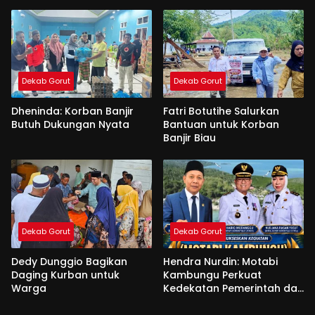
Dekab Gorut
Dekab Gorut
Dheninda: Korban Banjir
Fatri Botutihe Salurkan
Butuh Dukungan Nyata
Bantuan untuk Korban
Banjir Biau
Dekab Gorut
Dekab Gorut
Dedy Dunggio Bagikan
Hendra Nurdin: Motabi
Daging Kurban untuk
Kambungu Perkuat
Warga
Kedekatan Pemerintah dan
Warga