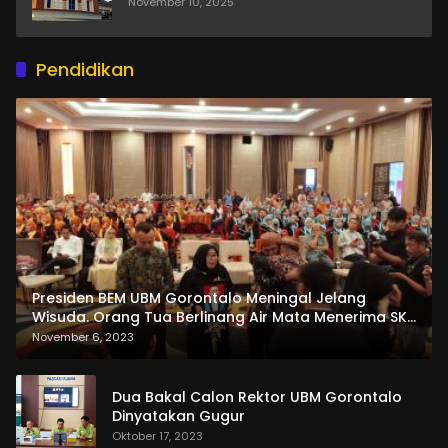
November 10, 2025
Pendidikan
Presiden BEM UBM Gorontalo Meningal Jelang
Wisuda. Orang Tua Berlinang Air Mata Menerima SKL
dan Pemasangan Salempang
November 6, 2023
Dua Bakal Calon Rektor UBM Gorontalo
Dinyatakan Gugur
Oktober 17, 2023