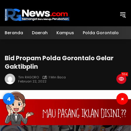
Langsung
ke
konten
Beranda
Daerah
Kampus
Polda Gorontalo
H
Bid Propam Polda Gorontalo Gelar
Gaktibplin
534
Tim RAGORO
1 Min Baca
Februari 22, 2022
3
×