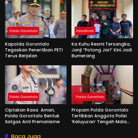
Polda Gorontalo
Headlines
Kapolda Gorontalo
Ka Kuhu Resmi Tersangka,
Tegaskan Penertiban PETI
Janji “Potong Jari” Kini Jadi
Terus Berjalan
Bumerang
Polda Gorontalo
Polda Gorontalo
Ciptakan Rasa Aman,
Propam Polda Gorontalo
Polda Gorontalo Bentuk
Tertibkan Anggota Polisi
Satgas Anti Premanisme
‘Keluyuran’ Tengah Malam
di Tempat Hiburan
Baca Juga