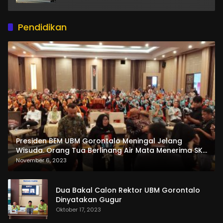
Pendidikan
Presiden BEM UBM Gorontalo Meningal Jelang
Wisuda. Orang Tua Berlinang Air Mata Menerima SKL
dan Pemasangan Salempang
November 6, 2023
Dua Bakal Calon Rektor UBM Gorontalo
Dinyatakan Gugur
Oktober 17, 2023