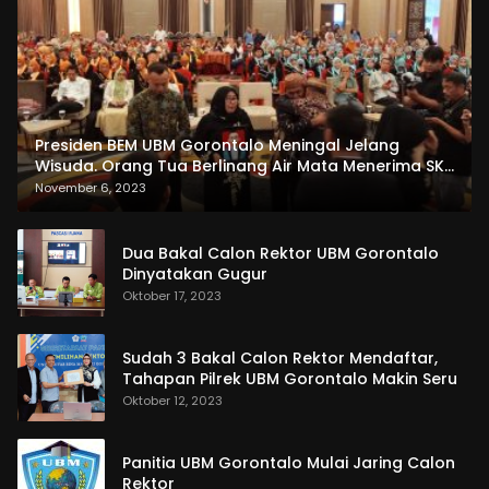
Presiden BEM UBM Gorontalo Meningal Jelang
Wisuda. Orang Tua Berlinang Air Mata Menerima SKL
dan Pemasangan Salempang
November 6, 2023
Dua Bakal Calon Rektor UBM Gorontalo
Dinyatakan Gugur
Oktober 17, 2023
Sudah 3 Bakal Calon Rektor Mendaftar,
Tahapan Pilrek UBM Gorontalo Makin Seru
Oktober 12, 2023
Panitia UBM Gorontalo Mulai Jaring Calon
Rektor