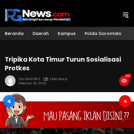
Langsung
ke
konten
Beranda
Daerah
Kampus
Polda Gorontalo
H
Tripika Kota Timur Turun Sosialisasi
Protkes
451
Tim RAGORO
1 Min Baca
Februari 18, 2022
4
×