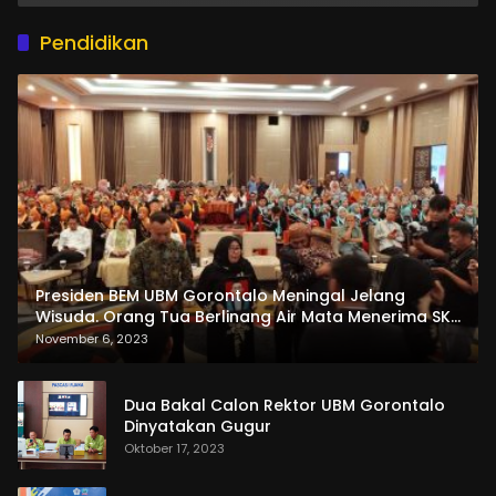
Pendidikan
Presiden BEM UBM Gorontalo Meningal Jelang
Wisuda. Orang Tua Berlinang Air Mata Menerima SKL
dan Pemasangan Salempang
November 6, 2023
Dua Bakal Calon Rektor UBM Gorontalo
Dinyatakan Gugur
Oktober 17, 2023