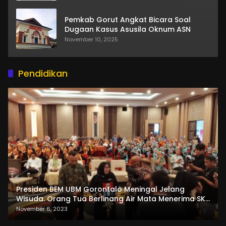
Pemkab Gorut Angkat Bicara Soal
Dugaan Kasus Asusila Oknum ASN
November 10, 2025
Pendidikan
Presiden BEM UBM Gorontalo Meningal Jelang
Wisuda. Orang Tua Berlinang Air Mata Menerima SKL
dan Pemasangan Salempang
November 6, 2023