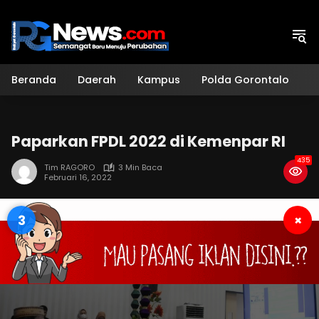
Langsung
ke
konten
Beranda
Daerah
Kampus
Polda Gorontalo
H
Paparkan FPDL 2022 di Kemenpar RI
435
Tim RAGORO
3 Min Baca
Februari 16, 2022
2
×