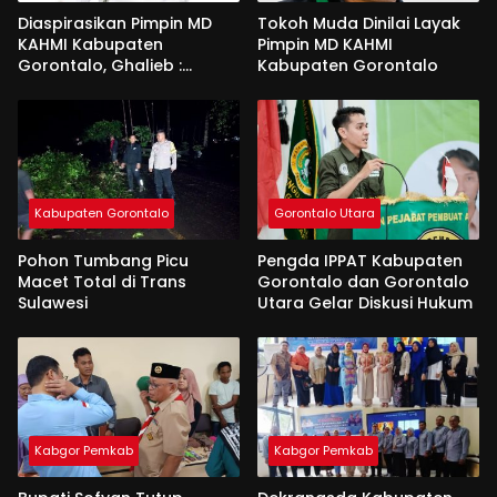
Diaspirasikan Pimpin MD
Tokoh Muda Dinilai Layak
KAHMI Kabupaten
Pimpin MD KAHMI
Gorontalo, Ghalieb :
Kabupaten Gorontalo
Banyak Senior Lebih Layak
Kabupaten Gorontalo
Gorontalo Utara
Pohon Tumbang Picu
Pengda IPPAT Kabupaten
Macet Total di Trans
Gorontalo dan Gorontalo
Sulawesi
Utara Gelar Diskusi Hukum
Kabgor Pemkab
Kabgor Pemkab