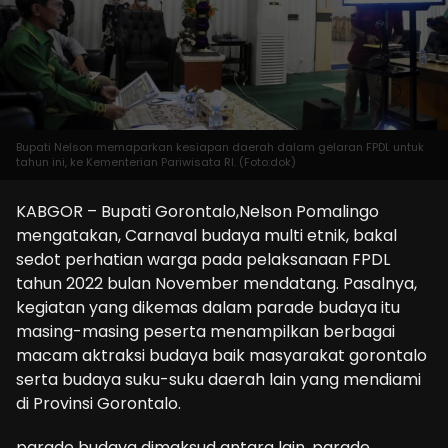
Bupati Nelson memaparkan kesiapan daerah dalam gelaran FPDL untuk
tahun ini, ke Kementerian Pariwisata RI. (Foto:dok)
KABGOR – Bupati Gorontalo,Nelson Pomalingo
mengatakan, Carnaval budaya multi etnik, bakal
sedot perhatian warga pada pelaksanaan FPDL
tahun 2022 bulan November mendatang. Pasalnya,
kegiatan yang dikemas dalam parade budaya itu
masing-masing peserta menampilkan berbagai
macam aktraksi budaya baik masyarakat gorontalo
serta budaya suku-suku daerah lain yang mendiami
di Provinsi Gorontalo.
parade budaya dimaksud antara lain, parade