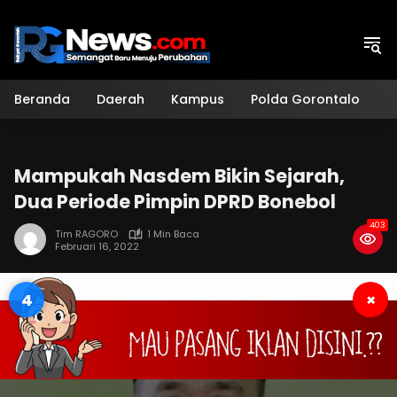
Langsung
ke
konten
Beranda
Daerah
Kampus
Polda Gorontalo
H
Mampukah Nasdem Bikin Sejarah,
Dua Periode Pimpin DPRD Bonebol
403
Tim RAGORO
1 Min Baca
Februari 16, 2022
3
×