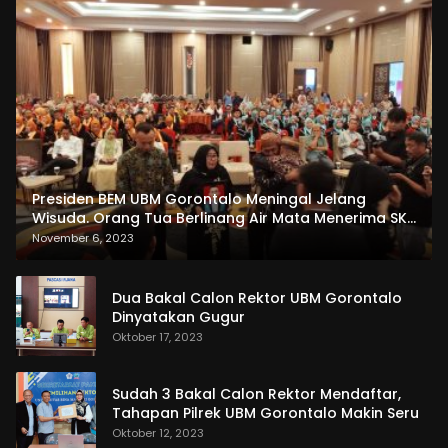
Presiden BEM UBM Gorontalo Meningal Jelang
Wisuda. Orang Tua Berlinang Air Mata Menerima SKL
dan Pemasangan Salempang
November 6, 2023
Dua Bakal Calon Rektor UBM Gorontalo
Dinyatakan Gugur
Oktober 17, 2023
Sudah 3 Bakal Calon Rektor Mendaftar,
Tahapan Pilrek UBM Gorontalo Makin Seru
Oktober 12, 2023