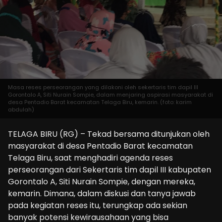
Masa reses perseorangan yang dilakoni oleh sekertaris tim dapil III
Gorontalo A, Siti Nurain Sompie, dalam menjaring aspirasi masyarakat di
desa Pentadio Barat kecamatan Telaga Biru, kemarin. (foto: karim
abdulah)
TELAGA BIRU (RG) – Tekad bersama ditunjukan oleh
masyarakat di desa Pentadio Barat kecamatan
Telaga Biru, saat menghadiri agenda reses
perseorangan dari Sekertaris tim dapil III kabupaten
Gorontalo A, Siti Nurain Sompie, dengan mereka,
kemarin. Dimana, dalam diskusi dan tanya jawab
pada kegiatan reses itu, terungkap ada sekian
banyak potensi kewirausahaan yang bisa