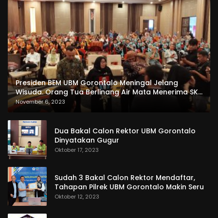
Presiden BEM UBM Gorontalo Meningal Jelang
Wisuda. Orang Tua Berlinang Air Mata Menerima SKL
dan Pemasangan Salempang
November 6, 2023
Dua Bakal Calon Rektor UBM Gorontalo
Dinyatakan Gugur
Oktober 17, 2023
Sudah 3 Bakal Calon Rektor Mendaftar,
Tahapan Pilrek UBM Gorontalo Makin Seru
Oktober 12, 2023