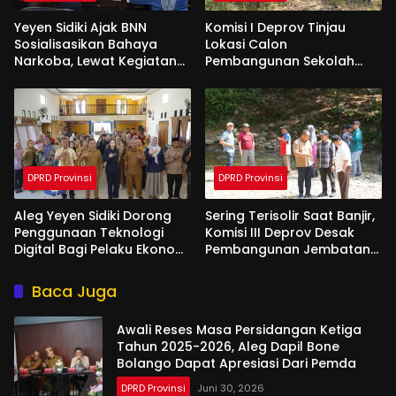
Yeyen Sidiki Ajak BNN
Komisi I Deprov Tinjau
Sosialisasikan Bahaya
Lokasi Calon
Narkoba, Lewat Kegiatan
Pembangunan Sekolah
Reses Aleg
Garuda di Gorut
DPRD Provinsi
DPRD Provinsi
Aleg Yeyen Sidiki Dorong
Sering Terisolir Saat Banjir,
Penggunaan Teknologi
Komisi III Deprov Desak
Digital Bagi Pelaku Ekonomi
Pembangunan Jembatan
Di Bone Bolango
Gantung di Desa Modelidu
Baca Juga
Awali Reses Masa Persidangan Ketiga
Tahun 2025-2026, Aleg Dapil Bone
Bolango Dapat Apresiasi Dari Pemda
DPRD Provinsi
Juni 30, 2026