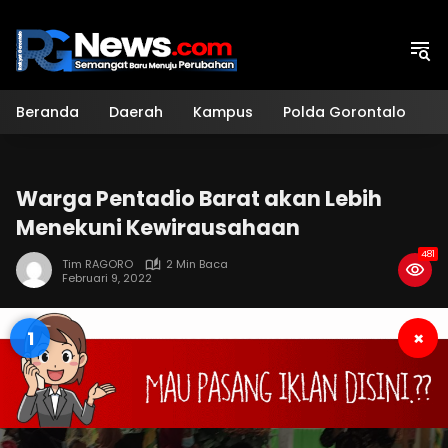
Langsung
ke
konten
Beranda
Daerah
Kampus
Polda Gorontalo
H
Warga Pentadio Barat akan Lebih
Menekuni Kewirausahaan
481
Tim RAGORO
2 Min Baca
Februari 9, 2022
0
×