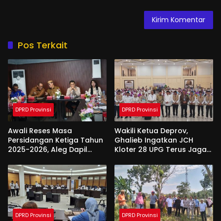
Pos Terkait
DPRD Provinsi
DPRD Provinsi
Awali Reses Masa
Wakili Ketua Deprov,
Persidangan Ketiga Tahun
Ghalieb Ingatkan JCH
2025-2026, Aleg Dapil
Kloter 28 UPG Terus Jaga
Bone Bolango Dapat
Kekompakan Saat Di
Apresiasi Dari Pemda
Tanah Suci
DPRD Provinsi
DPRD Provinsi