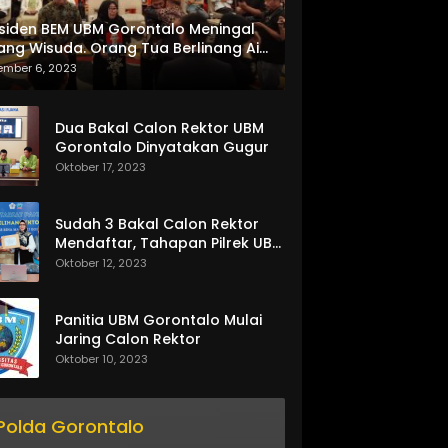
siden BEM UBM Gorontalo Meningal
ang Wisuda. Orang Tua Berlinang Air
ta Menerima SKL dan Pemasangan
ember 6, 2023
lempang
Dua Bakal Calon Rektor UBM
Gorontalo Dinyatakan Gugur
Oktober 17, 2023
Sudah 3 Bakal Calon Rektor
Mendaftar, Tahapan Pilrek UBM
Gorontalo Makin Seru
Oktober 12, 2023
Panitia UBM Gorontalo Mulai
Jaring Calon Rektor
Oktober 10, 2023
Polda Gorontalo