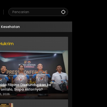
Kesehatan
Hukrim
nida Filipina Diselundupkan ke
ontalo, Siapa Aktornya?
6, 2026