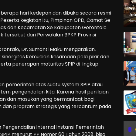
Pre
eberapa hari kedepan dan dibuka secara resmi
Jel
 Peserta kegiatan itu, Pimpinan OPD, Camat Se
Ma
Nov
Sa
inas dan Kecamatan Se Kabupaten Gorontalo.
tersebut dari Perwakilan BPKP Provinsi
rontalo, Dr. Sumanti Maku mengatakan,
sinergitas.Kemudian kesamaan pola pikir dan
rta penerapan maturitas SPIP di lingkup
han pemerintah atas suatu system SPIP atau
stem pengendalian kita. Karena hasil penilaian
an dan masukan yang bermanfaat bagi
n dan program strategis yang tercantum pada
Pengendalian Internal Instansi Pemerintah
n SPIP menurut PP Nomor 60 Tahun 2008, bisa