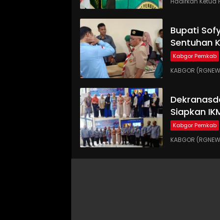
Hadirkan Ketua 
Bupati Sof
Sentuhan 
Kabgor Pemkab
KABGOR (RGNEWS.
Dekranasd
Siapkan IK
Kabgor Pemkab
KABGOR (RGNEWS