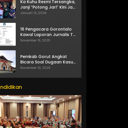
Ka Kuhu Resmi Tersangka,
Janji “Potong Jari” Kini Jadi
Bumerang
Januari 13, 2026
16 Pengacara Gorontalo
Kawal Laporan Jurnalis TV
One
November 15, 2025
Pemkab Gorut Angkat
Bicara Soal Dugaan Kasus
Asusila Oknum ASN
November 10, 2025
ndidikan