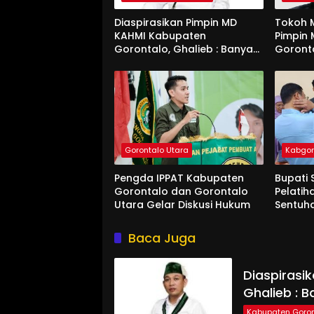
Diaspirasikan Pimpin MD
Tokoh M
KAHMI Kabupaten
Pimpin
Gorontalo, Ghalieb : Banyak
Goront
Senior Lebih Layak
Gorontalo Utara
Kabgo
Pengda IPPAT Kabupaten
Bupati 
Gorontalo dan Gorontalo
Pelatih
Utara Gelar Diskusi Hukum
Sentuh
Baca Juga
Diaspirasi
Ghalieb : B
Kabupaten Goron