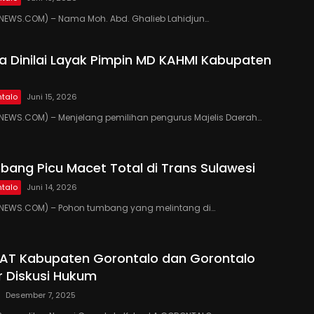
EWS.COM) – Nama Moh. Abd. Ghalieb Lahidjun…
 Dinilai Layak Pimpin MD KAHMI Kabupaten
talo
Juni 15, 2026
EWS.COM) – Menjelang pemilihan pengurus Majelis Daerah…
ang Picu Macet Total di Trans Sulawesi
talo
Juni 14, 2026
EWS.COM) – Pohon tumbang yang melintang di…
PAT Kabupaten Gorontalo dan Gorontalo
r Diskusi Hukum
Desember 7, 2025