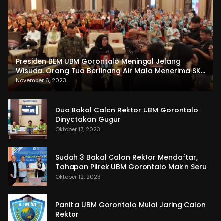
Presiden BEM UBM Gorontalo Meningal Jelang
Wisuda. Orang Tua Berlinang Air Mata Menerima SKL
dan Pemasangan Salempang
November 6, 2023
Dua Bakal Calon Rektor UBM Gorontalo
Dinyatakan Gugur
Oktober 17, 2023
Sudah 3 Bakal Calon Rektor Mendaftar,
Tahapan Pilrek UBM Gorontalo Makin Seru
Oktober 12, 2023
Panitia UBM Gorontalo Mulai Jaring Calon
Rektor