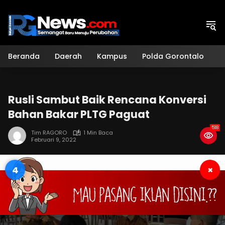
Langsung
ke
konten
Beranda
Daerah
Kampus
Polda Gorontalo
H
Rusli Sambut Baik Rencana Konversi
Bahan Bakar PLTG Paguat
518
Tim RAGORO
1 Min Baca
Februari 9, 2022
3
×