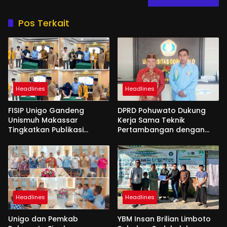
Pos Terkait
Headlines
Headlines
FISIP Unigo Gandeng
DPRD Pohuwato Dukung
Unismuh Makassar
Kerja Sama Teknik
Tingkatkan Publikasi
Pertambangan dengan
Internasional
Unigo
Headlines
Headlines
Unigo dan Pemkab
YBM Insan Brilian Limboto