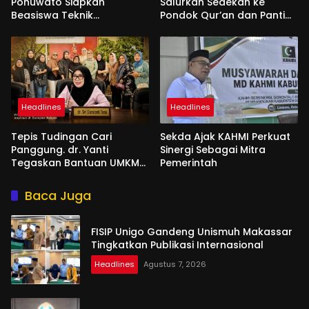
Pohuwato Siapkan
Salurkan Sedekah ke
Beasiswa Teknik
Pondok Qur’an dan Panti
Pertambangan
Shirathal Ummah Bengsol
Headlines
Headlines
Tepis Tudingan Cari
Sekda Ajak KAHMI Perkuat
Panggung. dr. Yanti
Sinergi Sebagai Mitra
Tegaskan Bantuan UMKM
Pemerintah
Aspirasi dan Harapan
Rakyat
Baca Juga
FISIP Unigo Gandeng Unismuh Makassar
Tingkatkan Publikasi Internasional
Headlines
Agustus 7, 2026